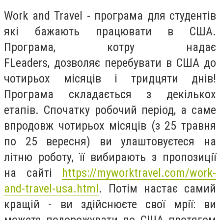
Work and Travel - програма для студентів
які бажають працювати в США.
Програма, котру надає
FLeaders,
дозволяє перебувати в США до
чотирьох місяців і тридцяти днів!
Програма складається з декількох
етапів. Спочатку робочий період, а саме
впродовж чотирьох місяців (з 25 травня
по 25 вересня) ви улаштовуєтеся на
літню роботу, її вибирають з пропозиції
на сайті
https://myworktravel.com/work-
and-travel-usa.html
. Потім настає самий
кращій - ви здійснюєте свої мрії: ви
можете подорожувати по США протягом