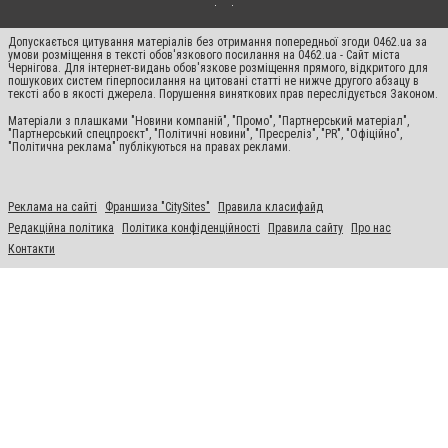
Допускається цитування матеріалів без отримання попередньої згоди 0462.ua за
умови розміщення в тексті обов'язкового посилання на 0462.ua - Сайт міста
Чернігова. Для інтернет-видань обов'язкове розміщення прямого, відкритого для
пошукових систем гіперпосилання на цитовані статті не нижче другого абзацу в
тексті або в якості джерела. Порушення виняткових прав переслідується Законом.
Матеріали з плашками "Новини компаній", "Промо", "Партнерський матеріал",
"Партнерський спецпроєкт", "Політичні новини", "Пресреліз", "PR", "Офіційно",
"Політична реклама" публікуються на правах реклами.
Реклама на сайті
Франшиза "CitySites"
Правила класифайд
Редакційна політика
Політика конфіденційності
Правила сайту
Про нас
Контакти