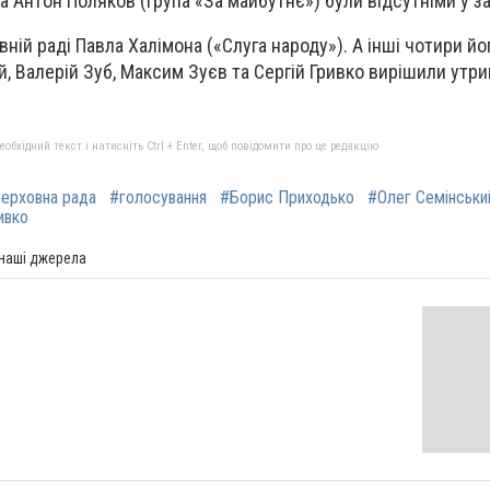
а Антон Поляков (група «За майбутнє») були відсутніми у за
вній раді Павла Халімона («Слуга народу»). А інші чотири йо
й, Валерій Зуб, Максим Зуєв та Сергій Гривко вирішили утр
бхідний текст і натисніть Ctrl + Enter, щоб повідомити про це редакцію
ерховна рада
#голосування
#Борис Приходько
#Олег Семінськи
ивко
 наші джерела