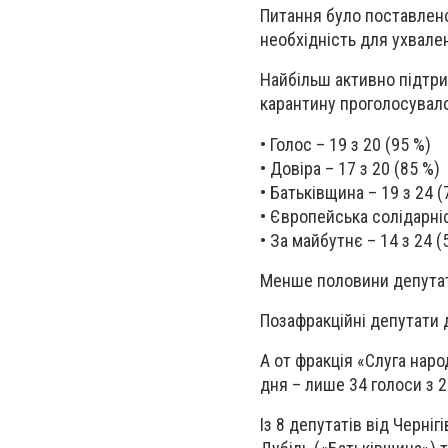
Питання було поставлено 
необхідність для ухвале
Найбільш активно підтрим
карантину проголосувало
• Голос – 19 з 20 (95 %)
• Довіра – 17 з 20 (85 %)
• Батьківщина – 19 з 24 (
• Європейська солідарніс
• За майбутнє – 14 з 24 (
Менше половини депутаті
Позафракційні депутати д
А от фракція «Слуга нар
дня – лише 34 голоси з 2
Із 8 депутатів від Черні