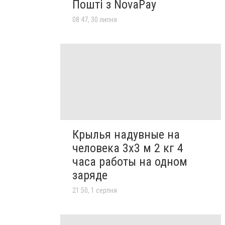
Пошті з NovaPay
08:47, 30 липня
Крылья надувные на
человека 3х3 м 2 кг 4
часа работы на одном
заряде
21:50, 1 серпня