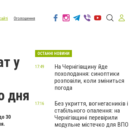
сайті
Оголошення
ОСТАННІ НОВИНИ
ат у
На Чернігівщину йде
17:49
похолодання: синоптики
розповіли, коли зміниться
погода
о дня
Без укриття, вогнегасників і
17:16
стабільного опалення: на
до 30
Чернігівщині перевірили
ня.
модульне містечко для ВПО