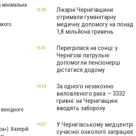
к мінімальна
Лікарні Чернігівщини
16:30
отримали гуманітарну
медичну допомогу на понад
акого
1,8 мільйона гривень
Перегрілася на сонці: у
15:41
Чернігові патрульні
допомогли пенсіонерці
дістатися додому
За одного незаконно
14:54
виловленого рака — 3332
гривні: на Чернігівщині
вводять заборону
 вихідного
У Чернігівському медцентрі
14:07
ра»). Валерій
сучасної онкології запрацює