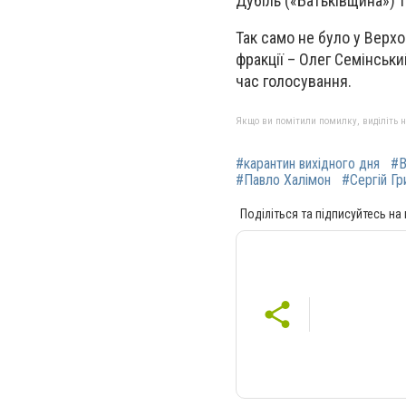
Дубіль («Батьківщина») т
Так само не було у Верхо
фракції – Олег Семінськи
час голосування.
Якщо ви помітили помилку, виділіть нео
#карантин вихідного дня
#В
#Павло Халімон
#Сергій Гр
Поділіться та підписуйтесь на