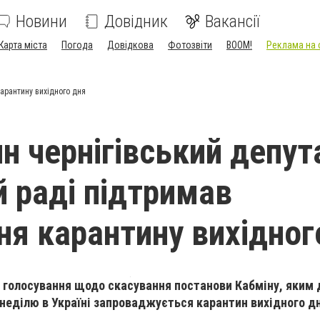
Новини
Довідник
Вакансії
Карта міста
Погода
Довідкова
Фотозвіти
BOOM!
Реклама на 
карантину вихідного дня
н чернігівський депут
й раді підтримав
ня карантину вихідног
 голосування щодо скасування постанови Кабміну, яким 
 неділю в Україні запроваджується карантин вихідного д