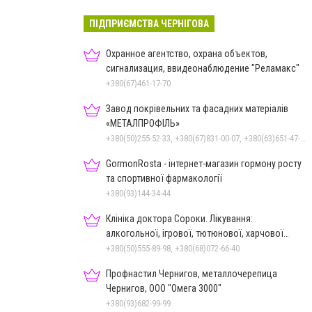
ПІДПРИЄМСТВА ЧЕРНІГОВА
Охранное агентство, охрана объектов,
сигнализация, ввидеонаблюдение "Реламакс"
+380(67)461-17-70
Завод покрівельних та фасадних матеріалів
«МЕТАЛПРОФІЛЬ»
+380(50)255-52-33, +380(67)831-00-07, +380(63)651-47-33
GormonRosta - інтернет-магазин гормону росту
та спортивної фармакології
+380(93)144-34-44
Клініка доктора Сороки. Лікування:
алкогольної, ігрової, тютюнової, харчової
залежностей, неврозів т
+380(50)555-89-98, +380(68)072-66-40
Профнастил Чернигов, металлочерепица
Чернигов, ООО "Омега 3000"
+380(93)682-99-99