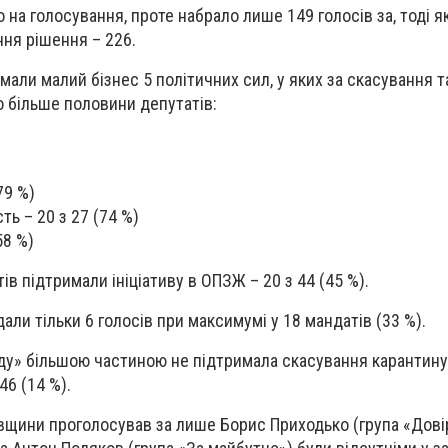
на голосування, проте набрало лише 149 голосів за, тоді я
ння рішення – 226.
али малий бізнес 5 політичних сил, у яких за скасування т
 більше половини депутатів:
79 %)
ть – 20 з 27 (74 %)
58 %)
в підтримали ініціативу в ОПЗЖ – 20 з 44 (45 %).
али тільки 6 голосів при максимумі у 18 мандатів (33 %).
оду» більшою частиною не підтримала скасування карантину
46 (14 %).
гівщини проголосував за лише Борис Приходько (група «Дові