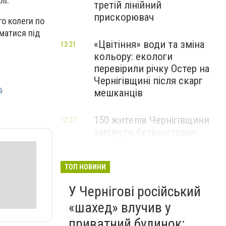
лі.
третій лінійний
прискорювач
го колеги по
иматися під
«Цвітіння» води та зміна
13:21
кольору: екологи
перевірили річку Остер на
Чернігівщині після скарг
й
мешканців
150 жителів Чернігівщини
12:37
зможуть безкоштовно
опанувати професію
електрика
ТОП НОВИНИ
У Чернігові російський
«шахед» влучив у
приватний будинок: