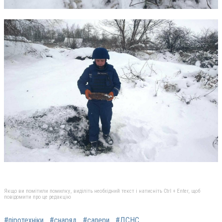
Якщо ви помітили помилку, виділіть необхідний текст і натисніть Ctrl + Enter, щоб
повідомити про це редакцію
#піротехніки
#снаряд
#сапери
#ДСНС