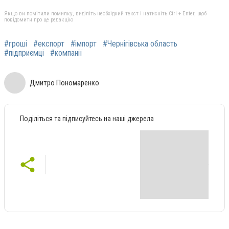
Якщо ви помітили помилку, виділіть необхідний текст і натисніть Ctrl + Enter, щоб
повідомити про це редакцію
#гроші
#експорт
#імпорт
#Чернігівська область
#підприємці
#компанії
Дмитро Пономаренко
Поділіться та підписуйтесь на наші джерела