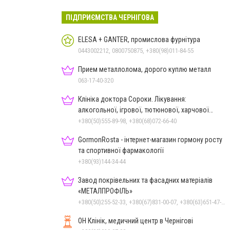
ПІДПРИЄМСТВА ЧЕРНІГОВА
ELESA + GANTER, промислова фурнітура
0443002212, 0800750875, +380(98)011-84-55
Прием металлолома, дорого куплю металл
063-17-40-320
Клініка доктора Сороки. Лікування:
алкогольної, ігрової, тютюнової, харчової
залежностей, неврозів т
+380(50)555-89-98, +380(68)072-66-40
GormonRosta - інтернет-магазин гормону росту
та спортивної фармакології
+380(93)144-34-44
Завод покрівельних та фасадних матеріалів
«МЕТАЛПРОФІЛЬ»
+380(50)255-52-33, +380(67)831-00-07, +380(63)651-47-33
ОН Клінік, медичний центр в Чернігові