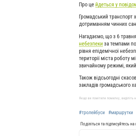
Про це
йдеться у повідо
Громадський транспорт х
дотриманням чинних сані
Нагадаємо, що з 6 травня
небезпеки
за темпами по
рівня епідемічної небез
території міста роботу 
звичайному режимі, який
Також відсьогодні скасо
закладів громадського х
Якщо ви помітили помилку, виділіть нео
#тролейбуси
#маршрутки
Поділіться та підписуйтесь на