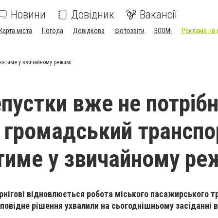
Новини
Довідник
Вакансії
Карта міста
Погода
Довідкова
Фотозвіти
BOOM!
Реклама на 
юватиме у звичайному режимі
пустки вже не потрібні
і громадський транспо
име у звичайному ре
Чернігові відновлюється робота міського пасажирського т
повідне рішення ухвалили на сьогоднішньому засіданні 