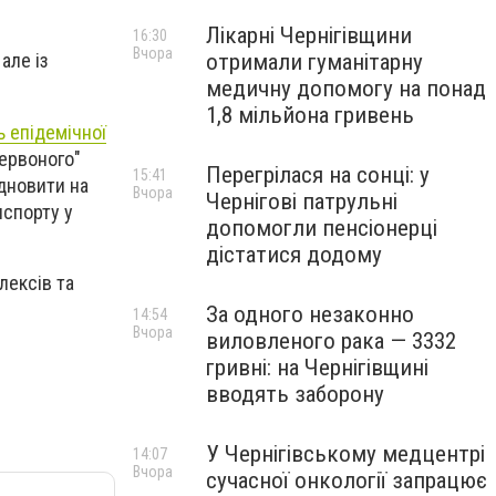
Лікарні Чернігівщини
16:30
Вчора
отримали гуманітарну
але із
медичну допомогу на понад
1,8 мільйона гривень
 епідемічної
ервоного"
Перегрілася на сонці: у
15:41
ідновити на
Вчора
Чернігові патрульні
нспорту у
допомогли пенсіонерці
дістатися додому
лексів та
За одного незаконно
14:54
Вчора
виловленого рака — 3332
гривні: на Чернігівщині
вводять заборону
У Чернігівському медцентрі
14:07
Вчора
сучасної онкології запрацює