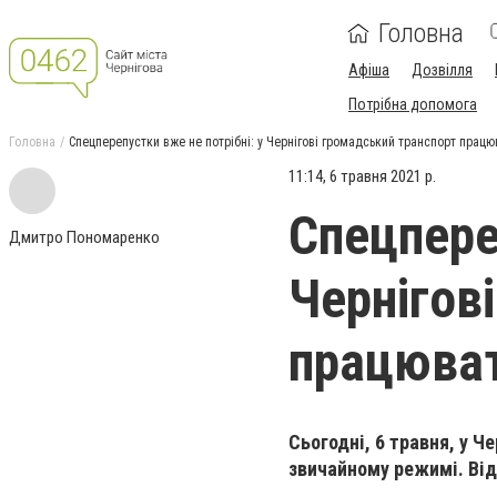
Головна
Афіша
Дозвілля
Потрібна допомога
Головна
Спецперепустки вже не потрібні: у Чернігові громадський транспорт прац
11:14, 6 травня 2021 р.
Спецпере
Дмитро Пономаренко
Чернігов
працюват
Сьогодні, 6 травня, у 
звичайному режимі. Від