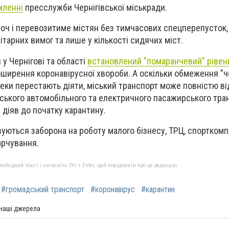
мленні
пресслужби Чернігівської міськради.
оч і перевозитиме містян без тимчасових спецперепусток, 
тарних вимог та лише у кількості сидячих міст.
 у Чернігові та області
встановлений "помаранчевий" рівень
ширення коронавірусної хвороби. А оскільки обмеження "ч
пеки перестають діяти, міський транспорт може повністю в
міського автомобільного та електричного пасажирського тра
 діяв до початку карантину.
вуються заборона на роботу малого бізнесу, ТРЦ, спорткомп
арчування.
бхідний текст і натисніть Ctrl + Enter, щоб повідомити про це редакцію
#громадський транспорт
#коронавірус
#карантин
 наші джерела