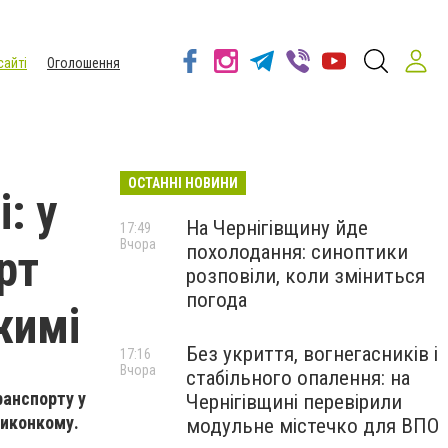
сайті
Оголошення
ОСТАННІ НОВИНИ
: у
На Чернігівщину йде
17:49
Вчора
похолодання: синоптики
рт
розповіли, коли зміниться
погода
жимі
Без укриття, вогнегасників і
17:16
Вчора
стабільного опалення: на
ранспорту у
Чернігівщині перевірили
виконкому.
модульне містечко для ВПО