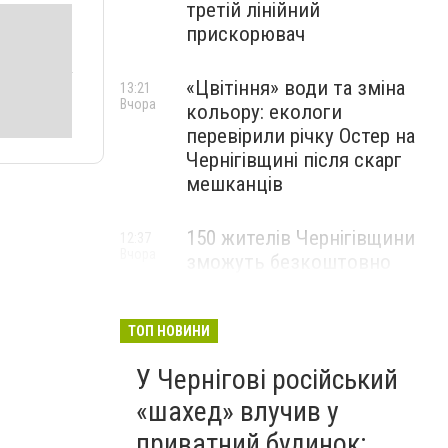
третій лінійний
прискорювач
«Цвітіння» води та зміна
13:21
Вчора
кольору: екологи
перевірили річку Остер на
Чернігівщині після скарг
мешканців
150 жителів Чернігівщини
12:37
Вчора
зможуть безкоштовно
опанувати професію
електрика
ТОП НОВИНИ
У Чернігові російський
«шахед» влучив у
приватний будинок: