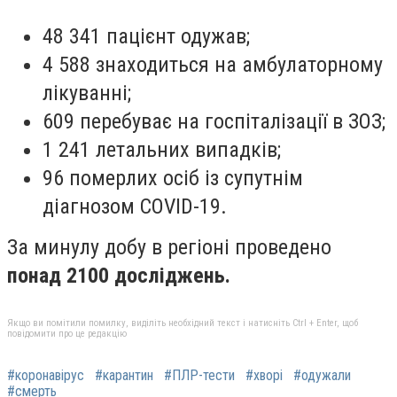
48 341 пацієнт одужав;
4 588 знаходиться на амбулаторному
лікуванні;
609 перебуває на госпіталізації в ЗОЗ;
1 241 летальних випадків;
96 померлих осіб із супутнім
діагнозом COVID-19.
За минулу добу в регіоні проведено
понад 2100 досліджень.
Якщо ви помітили помилку, виділіть необхідний текст і натисніть Ctrl + Enter, щоб
повідомити про це редакцію
#коронавірус
#карантин
#ПЛР-тести
#хворі
#одужали
#смерть