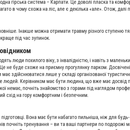
 одна гірська система – Карпати. Це доволі пласка та комфо
агато в чому схожа на ліс, але є декілька «але». Отож, далі 
оловніше. Інакше можна отримати травму різного ступеню тя
краще під час зупинок.
ровідником
одять люди похилого віку, з інвалідністю, і навіть з маленьк
 Це не буде схоже на приємну прогулянку парком. Досвічені
и має здійснюватися лише у складі організованої туристично
ше людей. Керівником має бути людина, що вже має досвід п
кої немає, почніть знайомство з горами під наглядом профес
й схід на гору комфортним і безпечним.
 підготовці. Вона має бути набагато пильніша, ніж для будь
нів почніть тренування – ви та ваші партнери по подорожі 