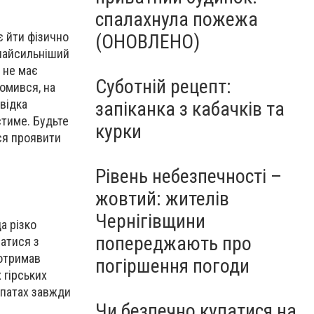
спалахнула пожежа
є йти фізично
(ОНОВЛЕНО)
найсильніший
 не має
Суботній рецепт:
томився, на
відка
запіканка з кабачків та
стиме. Будьте
курки
ься проявити
Рівень небезпечності –
жовтий: жителів
Чернігівщини
а різко
попереджають про
ватися з
 отримав
погіршення погоди
 гірських
рпатах завжди
Чи безпечно купатися на