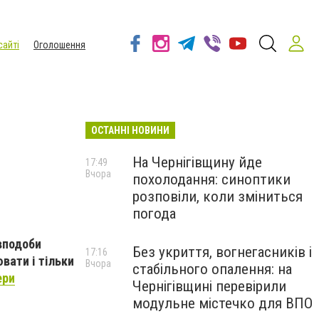
сайті
Оголошення
ОСТАННІ НОВИНИ
На Чернігівщину йде
17:49
Вчора
похолодання: синоптики
розповіли, коли зміниться
погода
вподоби
Без укриття, вогнегасників і
17:16
вати і тільки
Вчора
стабільного опалення: на
ери
Чернігівщині перевірили
модульне містечко для ВПО