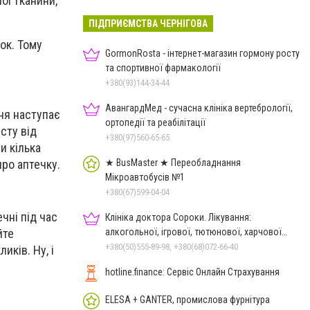
ої тканини,
ПІДПРИЄМСТВА ЧЕРНІГОВА
ок. Тому
GormonRosta - інтернет-магазин гормону росту
та спортивної фармакології
+380(93)144-34-44
АвангардМед - сучасна клініка вертебрології,
ння наступає
ортопедії та реабілітації
сту від
+380(97)560-65-65
и кілька
★ BusMaster ★ Переобладнання
про аптечку.
Мікроавтобусів №1
+380(67)599-04-04
чні під час
Клініка доктора Сороки. Лікування:
алкогольної, ігрової, тютюнової, харчової
йте
залежностей, неврозів т
+380(50)555-89-98, +380(68)072-66-40
иків. Ну, і
hotline.finance: Сервіс Онлайн Страхування
ELESA + GANTER, промислова фурнітура