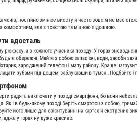
 убір, шарф, рукавички, сонцезахисні окуляри, штани з щільн
аменів, постійно змінює висоту й часто зовсім не має стеж
та комфортним, але з товстою та міцною підошвою.
бути вдосталь
му рюкзаку, а в кожного учасника походу. У горах зневодне
удьте обережні. Майте з собою запас їжі, води, засоби захи
 ліхтарик, заряджений телефон і мапу району. Краще нагрузит
 клацати зубами під дощем, заблукавши в тумані. Подбайте і 
артфоном
перти радять виключати у поході смартфони, бо вони небезпе
иця. Як і в будь-якому поході беріть смартфон з собою, трима
йте його лише для орієнтуванні на картах й екстрених викл
, адже у горах ну дуже красиво.