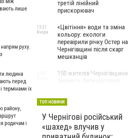
ах між
третій лінійний
ивають лише
прискорювач
«Цвітіння» води та зміна
13:21
Вчора
кольору: екологи
перевірили річку Остер на
 напрям руху.
Чернігівщині після скарг
 з
мешканців
150 жителів Чернігівщини
оти людина
12:37
Вчора
зможуть безкоштовно
мають перед
опанувати професію
 термінами їх
електрика
ТОП НОВИНИ
ю району,
У Чернігові російський
маршрут
я родичам і
«шахед» влучив у
приватний будинок: