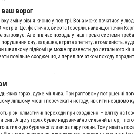
 ваш ворог
різку зміну рівня кисню у повітрі. Вона може початися у люд
метрів. Це, фактично, висота Говерли, найвищої точки Карп
е загрожує. Але під час походів у інші гірські системи треб
 порушення сну, задишка, втрата апетиту, втомленість, нудо
при швидкому підйомі це може призвести до летального кінц
ати повільне сходження, а перед початком походу порадит
кам
будь-яких горах, дуже мінлива. При раптовому погіршенні по
ому ліпшому місці і перечекати негоду, ніж йти невідомо к
ть різкі кліматичні переходи при сходженні – влітку на Гов
 сніг. А ще у горах буває надзвичайно сильний вітер, і пог
го штилю до буремної зливи за пару годин. Тому навіть пос