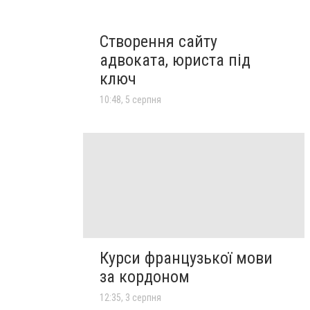
Створення сайту
адвоката, юриста під
ключ
10:48, 5 серпня
Курси французької мови
за кордоном
12:35, 3 серпня