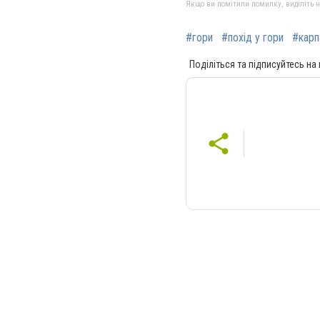
Якщо ви помітили помилку, виділіть нео
#гори
#похід у гори
#карп
Поділіться та підписуйтесь на