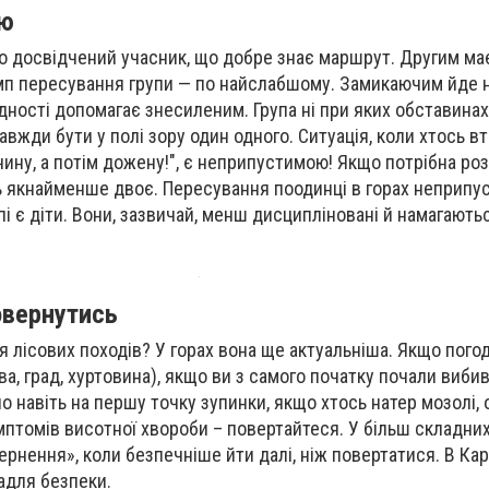
ою
о досвідчений учасник, що добре знає маршрут. Другим ма
мп пересування групи — по найслабшому. Замикаючим йде 
ідності допомагає знесиленим. Група ні при яких обставинах
авжди бути у полі зору один одного. Ситуація, коли хтось в
чину, а потім дожену!", є неприпустимою! Якщо потрібна роз
 якнайменше двоє. Пересування поодинці в горах неприпу
упі є діти. Вони, зазвичай, менш дисципліновані й намагают
вернутись
 лісових походів? У горах вона ще актуальніша. Якщо погод
а, град, хуртовина), якщо ви з самого початку почали виби
но навіть на першу точку зупинки, якщо хтось натер мозолі,
мптомів висотної хвороби – повертайтеся. У більш складних
ернення», коли безпечніше йти далі, ніж повертатися. В Ка
адля безпеки.