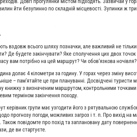
еходів. Довгі прогулянки містом підходять. Зазвичай у гор
вилин йти безупинно по складній місцевості. Зупинки ж тр
т
ють вздовж всього шляху позначки, але важливий не тільки
ти? Де будете закінчувати? Яке сполучення цих двох точок
 часу вам потрібно на цей маршрут? Чи обов’язкова ночівля?
дина долає 4 кілометри за годину. У горах через зміну вис
льніше – пам’ятайте це при плануванні. Досвідчені туристи 
у книжку з визначеним маршрутом, контрольними точками і
евим терміном закінчення походу.
т керівник групи має узгодити його з рятувальною службо
до прогнозу погоди, можливих загроз і т. п. Про вихід на 
. Також повідомте про похід та заплановану дату поверненн
зи, де ви стартуєте.