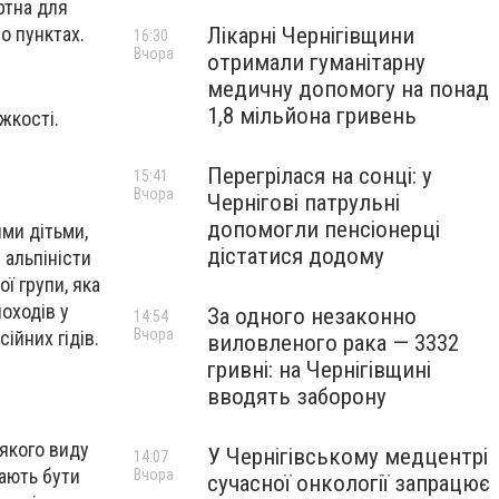
ртна для
Лікарні Чернігівщини
по пунктах.
16:30
Вчора
отримали гуманітарну
медичну допомогу на понад
1,8 мільйона гривень
жкості.
Перегрілася на сонці: у
15:41
Вчора
Чернігові патрульні
допомогли пенсіонерці
ими дітьми,
дістатися додому
 альпіністи
ї групи, яка
оходів у
За одного незаконно
14:54
Вчора
ійних гідів.
виловленого рака — 3332
гривні: на Чернігівщині
вводять заборону
-якого виду
У Чернігівському медцентрі
14:07
мають бути
Вчора
сучасної онкології запрацює