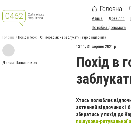
Головна
Афіша
Дозвілля
Потрібна допомога
Головна
Похід в гори: ТОП порад як не заблукати і гарно відпочити
13:11, 31 серпня 2021 р.
Похід в г
Денис Шапошніков
заблукати
Хтось полюбляє відпоч
активний відпочинок і 
збиратись у похід до Ка
пошуково-рятувальної а