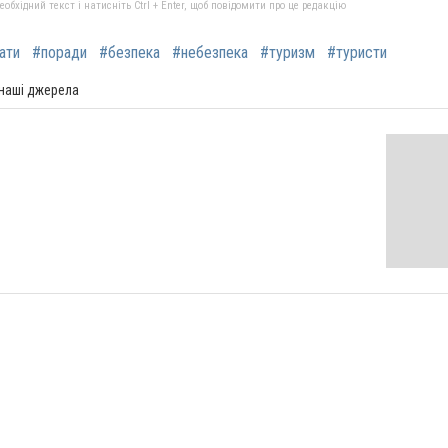
бхідний текст і натисніть Ctrl + Enter, щоб повідомити про це редакцію
ати
#поради
#безпека
#небезпека
#туризм
#туристи
 наші джерела