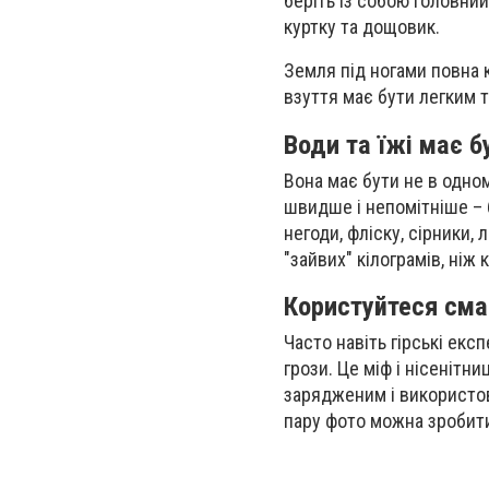
беріть із собою головний
куртку та дощовик.
Земля під ногами повна к
взуття має бути легким 
Води та їжі має 
Вона має бути не в одно
швидше і непомітніше – б
негоди, фліску, сірники,
"зайвих" кілограмів, ніж
Користуйтеся см
Часто навіть гірські екс
грози. Це міф і нісенітн
зарядженим і використову
пару фото можна зробити