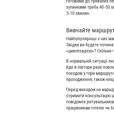
готовими до тривалих пер
зупинками треба 40-50 х
5-10 хвилин.
Вивчайте маршру
Найпопулярніші з них ма
Звідки ви будете почина
«цивілізацією»? Скільки
В нормальній ситуації лю
йде в півтори рази пові
походом у гори маршрутн
проходження, також кінц
Перед виходом на маршру
отримати консультацію що
повідомте рятувальників
працівникам готелю чи ба