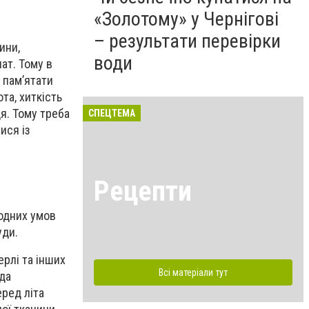
«Золотому» у Чернігові
– результати перевірки
ини,
води
ат. Тому в
а пам’ятати
та, хиткість
я. Тому треба
СПЕЦТЕМА
ися із
Рецепти
годних умов
уди.
ерлі та інших
Всі матеріали тут
ода
еред літа