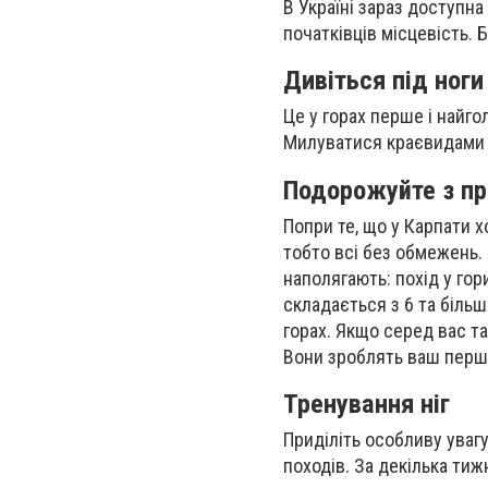
В Україні зараз доступна
початківців місцевість. Б
Дивіться під ноги
Це у горах перше і найг
Милуватися краєвидами 
Подорожуйте з п
Попри те, що у Карпати х
тобто всі без обмежень.
наполягають: похід у гор
складається з 6 та біль
горах. Якщо серед вас та
Вони зроблять ваш перши
Тренування ніг
Приділіть особливу увагу
походів. За декілька тиж