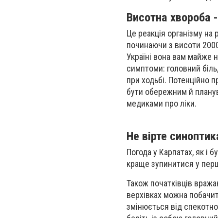
Висотна хвороба -
Це реакція організму на 
починаючи з висоти 2000 
Україні вона вам майже н
симптоми: головний біль,
при ходьбі. Потенційно 
бути обережним й планув
медиками про ліки.
Не вірте синопти
Погода у Карпатах, як і 
краще зупинитися у перш
Також початківців вражаю
верхівках можна побачити
змінюється від спекотно