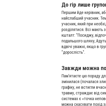
До гір лише груп
Першим йде керівник, аб
найслабший учасник. Те
учасник, який при необх
розділятися. Всі мають з
кшталт: "Посиджу, відпо
подальшого шляху, йдуть
вдвічі уважні, якщо в гр
"дорослість".
Завжди можна по
Пам’ятаєте цю пораду для
змінилася (почалася злив
графіку, не встигли вчас
травму, страждає від си
системах є «точка непов
можна скасувати похід з