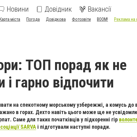
Новини
Довідник
Вакансії
Карта міста
Погода
Довідкова
Фотозвіти
BOOM!
Реклама на 
ори: ТОП порад як не
 і гарно відпочити
ивати на спекотному морському узбережжі, а комусь до 
бажано в горах. Дехто навіть цього може ще не усвідомлю
рпат. Саме для таких початківців у підкоренні гір
волонт
соціації SARVA
і підготували наступні поради.