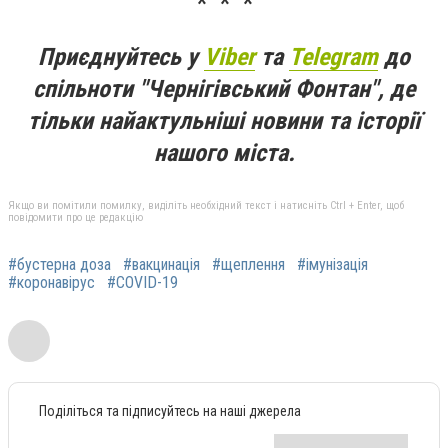
* * *
Приєднуйтесь у
Viber
та
Telegram
до
спільноти "Чернігівський Фонтан", де
тільки найактульніші новини та історії
нашого міста.
Якщо ви помітили помилку, виділіть необхідний текст і натисніть Ctrl + Enter, щоб
повідомити про це редакцію
#бустерна доза
#вакцинація
#щеплення
#імунізація
#коронавірус
#COVID-19
Поділіться та підписуйтесь на наші джерела