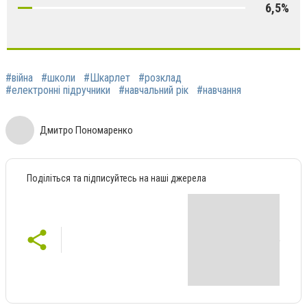
6,5%
#війна
#школи
#Шкарлет
#розклад
#електронні підручники
#навчальний рік
#навчання
Дмитро Пономаренко
Поділіться та підписуйтесь на наші джерела