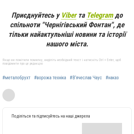
Приєднуйтесь у
Viber
та
Telegram
до
спільноти "Чернігівський Фонтан", де
тільки найактульніші новини та історії
нашого міста.
Якщо ви помітили помилку, виділіть необхідний текст і натисніть Ctrl + Enter, щоб
повідомити про це редакцію
#металобрухт
#ворожа техніка
#В‘ячеслав Чаус
#наказ
Поділіться та підписуйтесь на наші джерела