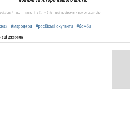
бхідний текст і натисніть Ctrl + Enter, щоб повідомити про це редакцію
сна»
#мародери
#російські окупанти
#бомби
 наші джерела