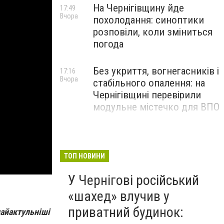
На Чернігівщину йде
17:49
Вчора
похолодання: синоптики
розповіли, коли зміниться
погода
Без укриття, вогнегасників і
17:16
Вчора
стабільного опалення: на
Чернігівщині перевірили
модульне містечко для ВПО
ТОП НОВИНИ
У Чернігові російський
«шахед» влучив у
приватний будинок:
найактульніші