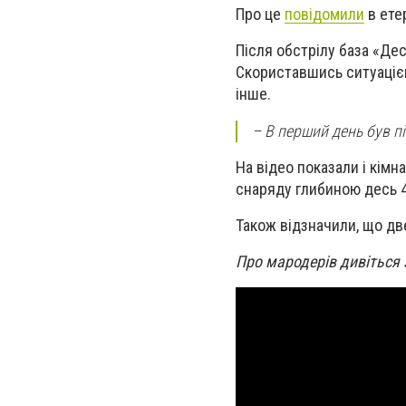
Про це
повідомили
в ете
Після обстрілу база «Де
Скориставшись ситуацією
інше.
– В перший день був піс
На відео показали і кімн
снаряду глибиною десь 4
Також відзначили, що две
Про мародерів дивіться 