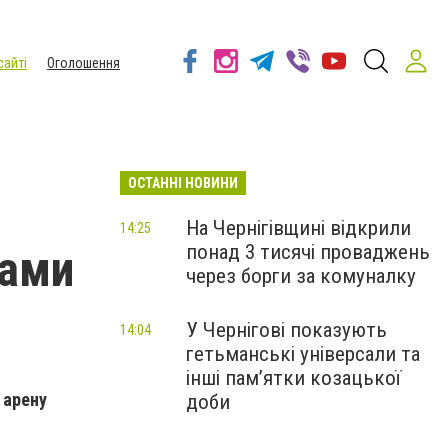
сайті
Оголошення
ОСТАННІ НОВИНИ
На Чернігівщині відкрили
14:25
понад 3 тисячі проваджень
ками
через борги за комуналку
У Чернігові показують
14:04
гетьманські універсали та
інші пам’ятки козацької
 арену
доби