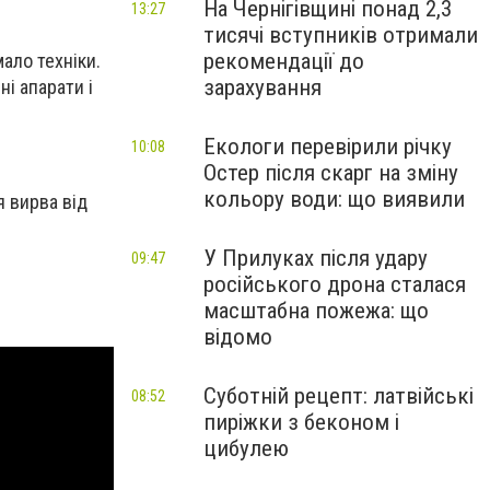
На Чернігівщині понад 2,3
13:27
тисячі вступників отримали
рекомендації до
ало техніки.
зарахування
і апарати і
Екологи перевірили річку
10:08
Остер після скарг на зміну
кольору води: що виявили
я вирва від
У Прилуках після удару
09:47
російського дрона сталася
масштабна пожежа: що
відомо
Суботній рецепт: латвійські
08:52
пиріжки з беконом і
цибулею