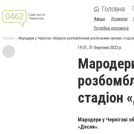
Головна
Афіша
Дозвілля
Потрібна допомога
Головна
Мародери у Чернігові обікрали розбомблений російськими орками стадіон
19:31, 31 березня 2022 р.
Мародери
розбомбл
стадіон 
Мародери у Чернігові 
«Десни».