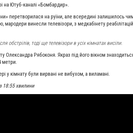
рі на Ютуб-каналі «Бомбардир».
сни» перетворилася на руїни, але всередині залишилось чим
, мародери винесли телевізори, з медкабінету реабілітаційн
ля обстрілів, тоді ще телевізори в усіх кімнатах висіли.
ату Олександра Рябоконя. Якраз під його вікном знаходитьс
 метри.
рі у кімнату були вирвані не вибухом, а виламані.
з 18:55 хвилини