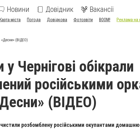
Новини
Довідник
Вакансії
Карта міста
Погода
Довідкова
Фотозвіти
BOOM!
Реклама на 
 «Десни» (ВІДЕО)
 у Чернігові обікрали
ений російськими ор
«Десни» (ВІДЕО)
обчистили розбомблену російськими окупантами домашню