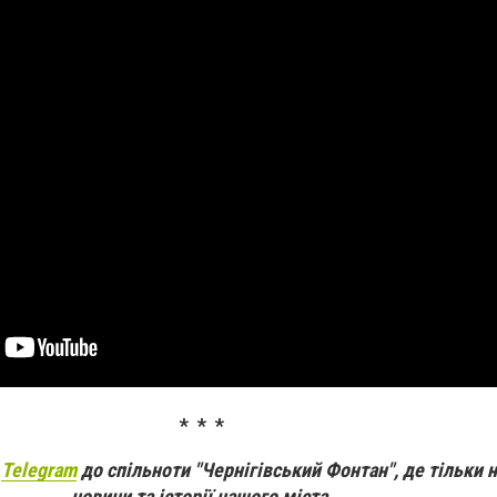
* * *
а
Telegram
до спільноти "Чернігівський Фонтан", де тільки 
новини та історії нашого міста.