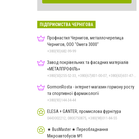
ПІДПРИЄМСТВА ЧЕРНІГОВА
Профнастил Чернигов, металлочерепица
Чернигов, ООО "Омега 3000"
+380(93)682-99-99
Завод покрівельних та фасадних матеріалів
«МЕТАЛПРОФІЛЬ»
+380(50)255-52-33, +380(67)831-00-07, +380(63)651-47-33
GormonRosta - інтернет-магазин гормону росту
та спортивної фармакології
+380(93)144-34-44
ELESA + GANTER, промислова фурнітура
0443002212, 0800750875, +380(98)011-84-55
★ BusMaster ★ Переобладнання
Мікроавтобусів №1