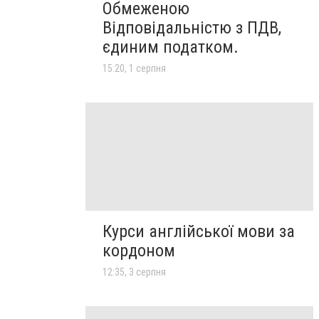
Обмеженою
Відповідальністю з ПДВ,
єдиним податком.
15:20, 1 серпня
Курси англійської мови за
кордоном
12:35, 3 серпня