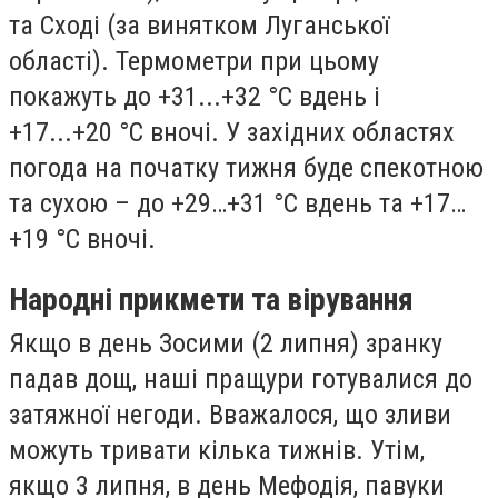
та Сході (за винятком Луганської
області). Термометри при цьому
покажуть до +31...+32 °С вдень і
+17...+20 °С вночі. У західних областях
погода на початку тижня буде спекотною
та сухою – до +29…+31 °С вдень та +17…
+19 °С вночі.
Народні прикмети та вірування
Якщо в день Зосими (2 липня) зранку
падав дощ, наші пращури готувалися до
затяжної негоди. Вважалося, що зливи
можуть тривати кілька тижнів. Утім,
якщо 3 липня, в день Мефодія, павуки