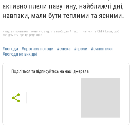
активно плели павутину, найближчі дні,
навпаки, мали бути теплими та ясними.
Якщо ви помітили помилку, виділіть необхідний текст і натисніть Ctrl + Enter, щоб
повідомити про це редакцію
#погода
#прогноз погоди
#спека
#грози
#синоптики
#погода на вихідні
Поділіться та підписуйтесь на наші джерела