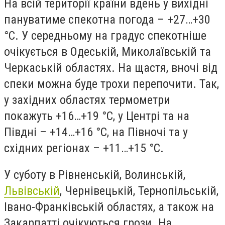
На всій території країни вдень у вихідні
пануватиме спекотна погода – +27…+30
°С. У середньому на градус спекотніше
очікується в Одеській, Миколаївській та
Черкаській областях. На щастя, вночі від
спеки можна буде трохи перепочити. Так,
у західних областях термометри
покажуть +16…+19 °С, у Центрі та на
Півдні – +14…+16 °С, на Півночі та у
східних регіонах – +11…+15 °С.
У суботу в Рівненській, Волинській,
Львівській
, Чернівецькій, Тернопільській,
Івано-Франківській областях, а також на
Закарпатті очікуються грози. На