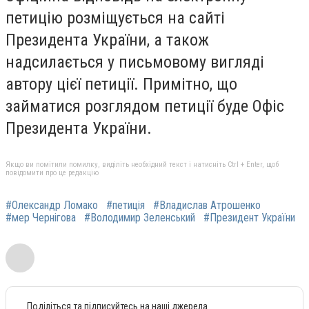
петицію розміщується на сайті
Президента України, а також
надсилається у письмовому вигляді
автору цієї петиції. Примітно, що
займатися розглядом петиції буде Офіс
Президента України.
Якщо ви помітили помилку, виділіть необхідний текст і натисніть Ctrl + Enter, щоб
повідомити про це редакцію
#Олександр Ломако
#петиція
#Владислав Атрошенко
#мер Чернігова
#Володимир Зеленський
#Президент України
Поділіться та підписуйтесь на наші джерела