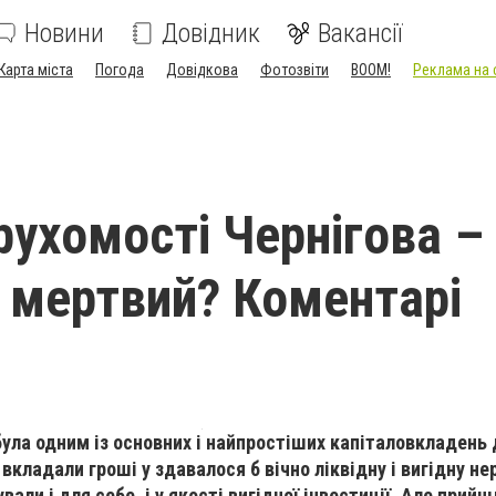
Новини
Довідник
Вакансії
Карта міста
Погода
Довідкова
Фотозвіти
BOOM!
Реклама на 
рухомості Чернігова –
 мертвий? Коментарі
 була одним із основних і найпростіших капіталовкладень
вкладали гроші у здавалося б вічно ліквідну і вигідну не
вали і для себе, і у якості вигідної інвестиції. Але прийш