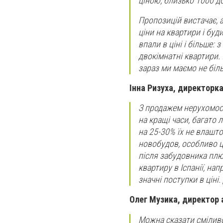
ціною, близько 1000 до
Пропозицій вистачає, 
ціни на квартири і бу
впали в ціні і більше:
двокімнатні квартири. 
зараз ми маємо не біль
Iнна Ризуха, директорка
З продажем нерухомост
на кращі часи, багато 
на 25-30% їх не влашто
новобудов, особливо ц
після забудовника плю
квартиру в Іспанії, нап
значні поступки в ціні
Олег Музика, директор 
Можна сказати сміливо