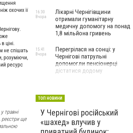
вищення
іж охочих її
Лікарні Чернігівщини
16:30
Вчора
отримали гуманітарну
медичну допомогу на понад
Чернігову.
1,8 мільйона гривень
може
в ціні.
Перегрілася на сонці: у
15:41
м не спішать
Вчора
Чернігові патрульні
, розуміючи,
допомогли пенсіонерці
овий ресурс
дістатися додому
ТОП НОВИНИ
У Чернігові російський
 у травні
, реєстри ще
«шахед» влучив у
рмальною
приватний будинок: