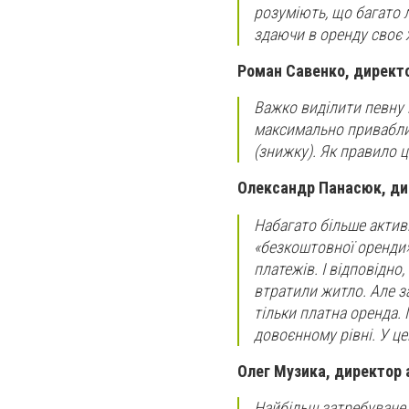
розуміють, що багато л
здаючи в оренду своє ж
Роман Савенко, директо
Важко виділити певну ка
максимально приваблив
(знижку). Як правило ц
Олександр Панасюк, ди
Набагато більше актив
«безкоштовної оренди»
платежів. I відповідно
втратили житло. Але з
тільки платна оренда. 
довоєнному рівні. У це
Олег Музика, директор 
Найбільш затребуване 