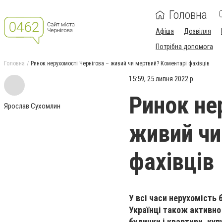
Головна
Афіша
Дозвілля
Потрібна допомога
Головна
Ринок нерухомості Чернігова – живий чи мертвий? Коментарі фахівців
15:59, 25 липня 2022 р.
Ринок не
Ярослав Сухомлин
живий чи
фахівців
У всі часи нерухомість
Українці також активно 
будинки і квартири, купу