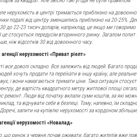
ларів за квадрат. Але звісно такі угоди не були правилом.
але нерухомість в центрі тримається приблизно на довоєнном
динки подалі від центру зменшились приблизно на 20-25%. Де
 з 30 до 22-23 тисяч доларів, наприклад, це якщо ми говоримо
I це стосується передусім вторинного ринку. Загалом попит 
ше, ніж відсотків 30 від довоєнного часу.
 агенції нерухомості «Приват ріелт»
і все доволі складно. Все залежить від людей. Багато прод
людей хочуть продати та переїхати в іншу країну, але реальн
вує, і вони намагаються тримати ціни. Така ситуація стосує
ентру, де вартість квадратного метру житлової площі сягал
с ремонт. Люди від початку вклали суми коштів, за які мож
риклад, та відчувати себе в безпеці. Тому, напевно, їм складно
. Доречі, запити на купівлю нерухомості за кордоном збільши
агенції нерухомості «Новалад»
, що ринок з червня почав оживати, багато жителів вже пов