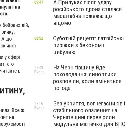
У Прилуках після удару
09:47
нула і на
російського дрона сталася
ого.
масштабна пожежа: що
відомо
х бойових дій,
 ринку,
Суботній рецепт: латвійські
. А що
08:52
пиріжки з беконом і
покійно?
цибулею
ми у сфері
ит, хто
На Чернігівщину йде
17:49
 читайте в
Вчора
похолодання: синоптики
розповіли, коли зміниться
погода
РИТИНУ,
Без укриття, вогнегасників і
17:16
Вчора
стабільного опалення: на
нила. Все ж
Чернігівщині перевірили
опит на
модульне містечко для ВПО
 нерухомості