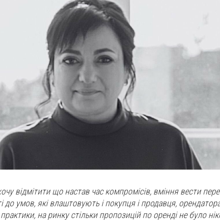
хочу відмітити що настав час компромісів, вміння вести пер
 до умов, які влаштовують і покупця і продавця, орендатора
 практики, на ринку стільки пропозицій по оренді не було нік