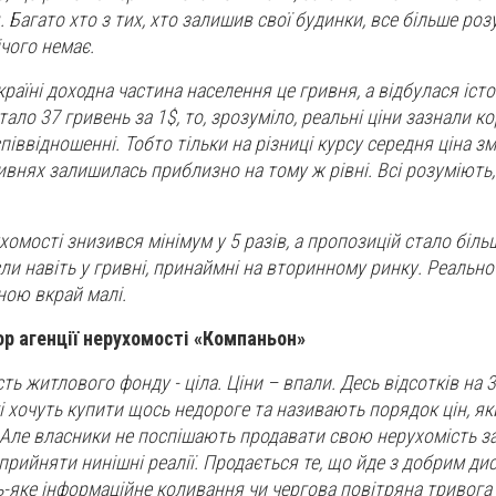
. Багато хто з тих, хто залишив свої будинки, все більше ро
ічого немає.
Україні доходна частина населення це гривня, а відбулася іст
ало 37 гривень за 1$, то, зрозуміло, реальні ціни зазнали ко
іввідношенні. Тобто тільки на різниці курсу середня ціна зм
ривнях залишилась приблизно на тому ж рівні. Всі розуміють
омості знизився мінімум у 5 разів, а пропозицій стало більш
сли навіть у гривні, принаймні на вторинному ринку. Реальн
ною вкрай малі.
р агенції нерухомості «Компаньон»
ть житлового фонду - ціла. Ціни – впали. Десь відсотків на 
які хочуть купити щось недороге та називають порядок цін, як
. Але власники не поспішають продавати свою нерухомість з
прийняти нинішні реалії. Продається те, що йде з добрим ди
дь-яке інформаційне коливання чи чергова повітряна тривог