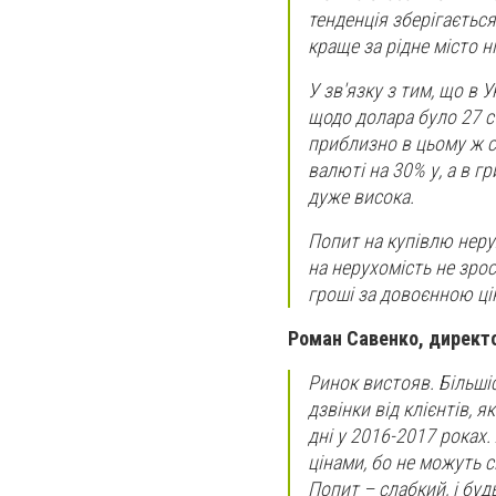
тенденція зберігається
краще за рідне місто н
У зв'язку з тим, що в 
щодо долара було 27 ст
приблизно в цьому ж сп
валюті на 30% у, а в г
дуже висока.
Попит на купівлю нерух
на нерухомість не зро
гроші за довоєнною ці
Роман Савенко, директо
Ринок вистояв. Більшіс
дзвінки від клієнтів, 
дні у 2016-2017 роках
цінами, бо не можуть с
Попит – слабкий, і бу