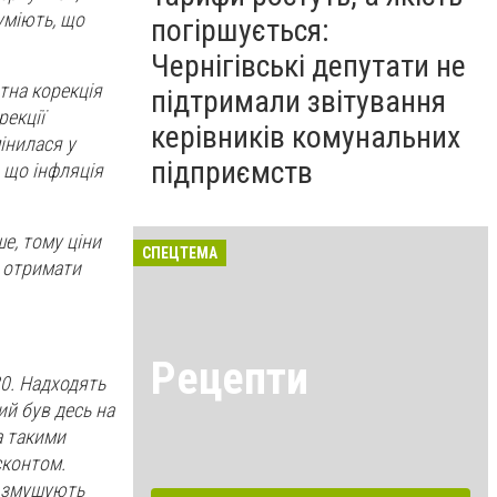
зуміють, що
погіршується:
Чернігівські депутати не
отна корекція
підтримали звітування
рекції
керівників комунальних
інилася у
підприємств
, що інфляція
е, тому ціни
СПЕЦТЕМА
о отримати
Рецепти
30. Надходять
ий був десь на
а такими
сконтом.
а змушують