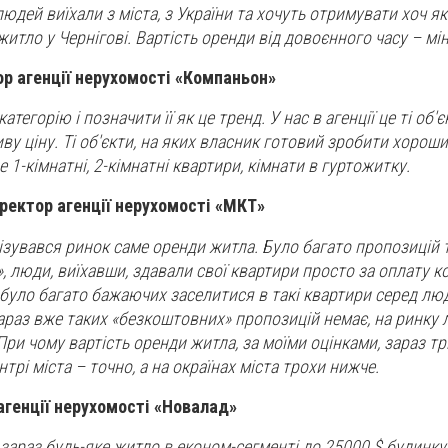
юдей виїхали з міста, з України та хочуть отримувати хоч які
итло у Чернігові. Вартість оренди від довоєнного часу – мі
р агенції нерухомості «Компаньон»
тегорію і позначити її як це тренд. У нас в агенції це ті об'є
у ціну. Ті об'єкти, на яких власник готовий зробити хорош
е 1-кімнатні, 2-кімнатні квартири, кімнати в гуртожитку.
ректор агенції нерухомості «МКТ»
ізувався ринок саме оренди житла. Було багато пропозицій т
, люди, виїхавши, здавали свої квартири просто за оплату 
, було багато бажаючих заселитися в такі квартири серед люд
араз вже таких «безкоштовних» пропозицій немає, на ринку
При чому вартість оренди житла, за моїми оцінками, зараз т
нтрі міста – точно, а на окраїнах міста трохи нижче.
агенції нерухомості «Новалад»
зараз будь-яке житло в економ-сегменті до 25000 $ будинку