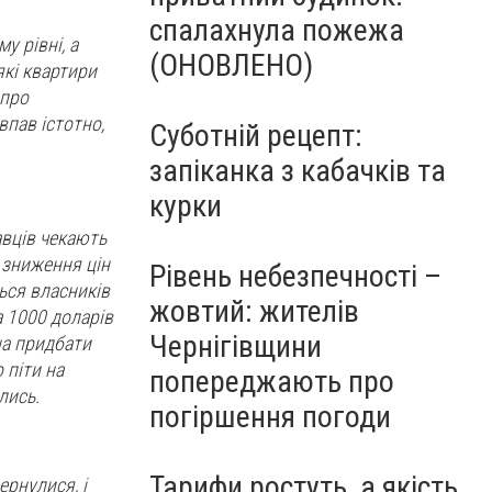
спалахнула пожежа
у рівні, а
(ОНОВЛЕНО)
які квартири
 про
впав істотно,
Суботній рецепт:
запіканка з кабачків та
курки
авців чекають
е зниження цін
Рівень небезпечності –
ться власників
жовтий: жителів
а 1000 доларів
Чернігівщини
на придбати
 піти на
попереджають про
лись.
погіршення погоди
Тарифи ростуть, а якість
ернулися, і