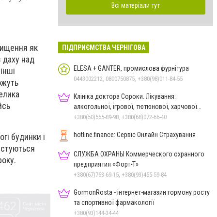
Всі матеріали тут
вищення як
ПІДПРИЄМСТВА ЧЕРНІГОВА
з даху над
ELESA + GANTER, промислова фурнітура
інші
0443002212, 0800750875, +380(98)011-84-55
ожуть
велика
Клініка доктора Сороки. Лікування:
йсь
алкогольної, ігрової, тютюнової, харчової
залежностей, неврозів т
+380(50)555-89-98, +380(68)072-66-40
hotline.finance: Сервіс Онлайн Страхування
гі будинки і
ристуються
СЛУЖБА ОХРАНЫ Коммерческого охранного
року.
предприятия «Форт-Т»
+380(67)763-69-15, +380(93)455-59-84
GormonRosta - інтернет-магазин гормону росту
та спортивної фармакології
+380(93)144-34-44