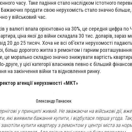
єнного часу. Таке падіння стало наслідком істотного пере
 Бажаючих продати свою нерухомість стало значно більше, н
чно у військовий час.
ків у валюті впала орієнтовно на 30%, це середня цифра по 
ртира, ціна якої до війни складала 30 тис. доларів, зараз 
ід 20 до 25 тисяч. Хоча не всі об’єкти нерухомості падають 
рі, більш дорогого житла з ремонтом і гарним розташування
е, це морально складно значно знижувати вартість квартири
 По-друге, у цієї категорії власників певно є більший фінанс
ння на закінчення війни та відновлення ринку.
ректор агенції нерухомості «МКТ»
Олександр Панасюк
рнігові у принципі живий. Не зважаючи на військові дії, вже
нти, які виявили бажання купити, і відбулася перша угода. Так
и захотіли купити квартиру з ремонтом у центрі міста за но