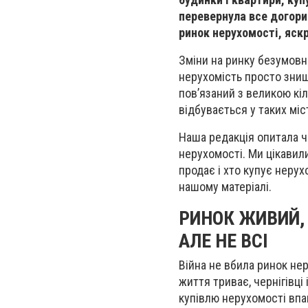
перевернула все догори
ринок нерухомості, яск
Зміни на ринку безумовно 
нерухомість просто знищу
пов’язаний з великою кі
відбувається у таких міс
Наша редакція опитала чо
нерухомості. Ми цікавили
продає і хто купує нерух
нашому матеріалі.
РИНОК ЖИВИЙ, 
АЛЕ НЕ ВСІ
Війна не вбила ринок нер
життя триває, чернігівці 
купівлю нерухомості впав