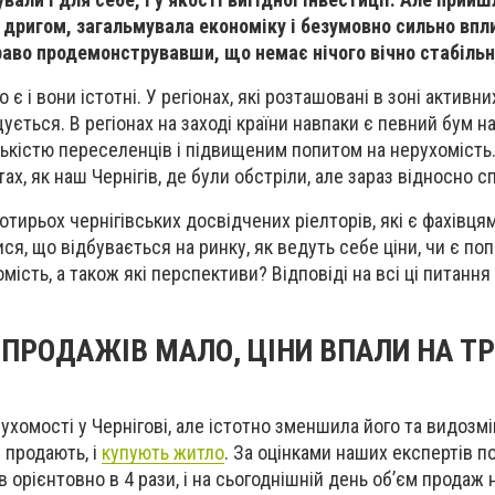
 дригом, загальмувала економіку і безумовно сильно впли
раво продемонструвавши, що немає нічого вічно стабільн
є і вони істотні. У регіонах, які розташовані в зоні активни
ється. В регіонах на заході країни навпаки є певний бум на
лькістю переселенців і підвищеним попитом на нерухомість
тах, як наш Чернігів, де були обстріли, але зараз відносно с
тирьох чернігівських досвідчених ріелторів, які є фахівця
ся, що відбувається на ринку, як ведуть себе ціни, чи є поп
омість, а також які перспективи? Відповіді на всі ці питання
ПРОДАЖIВ МАЛО, ЦIНИ ВПАЛИ НА Т
ухомості у Чернігові, але істотно зменшила його та видозмі
і продають, і
купують житло
. За оцінками наших експертів п
 орієнтовно в 4 рази, і на сьогоднішній день об’єм продаж