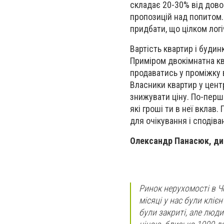
складає 20-30% від дово
пропозицій над попитом.
придбати, що цілком логі
Вартість квартир і будин
Приміром двокімнатна ква
продаватись у проміжку в
Власники квартир у цент
знижувати ціну. По-перш
які гроші ти в неї вклав.
для очікування і сподіва
Олександр Панасюк, ди
Ринок нерухомості в Че
місяці у нас були кліє
були закриті, але люд