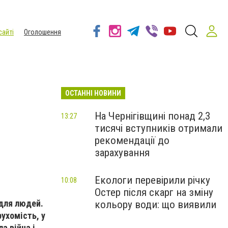
сайті
Оголошення
ОСТАННІ НОВИНИ
На Чернігівщині понад 2,3
13:27
тисячі вступників отримали
рекомендації до
зарахування
Екологи перевірили річку
10:08
Остер після скарг на зміну
 для людей.
кольору води: що виявили
рухомість, у
ла війна і