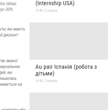
(Internship USA)
сь гроші,
нус 30%.
14:45, 2 серпня
кти, які мають
ий дисконт
ак званої
Au pair Іспанія (робота з
комунальних
ей, які
дітьми)
 лишилась
14:45, 2 серпня
римається на
, квартири або