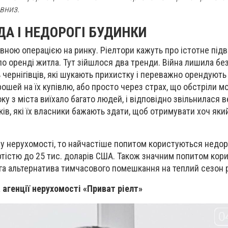
вниз.
ДА I НЕДОРОГI БУДИНКИ
вною операцією на ринку. Ріелтори кажуть про істотне під
 по оренді житла. Тут зійшлося два тренди. Війна лишила бе
 чернігівців, які шукають прихистку і переважно орендують 
ошей на їх купівлю, або просто через страх, що обстріли м
ку з міста виїхало багато людей, і відповідно звільнилася 
нків, які їх власники бажають здати, щоб отримувати хоч яки
у нерухомості, то найчастіше попитом користуються недоро
артістю до 25 тис. доларів США. Також значним попитом ко
ога альтернатива тимчасового помешкання на теплий сезон 
 агенції нерухомості «Приват ріелт»