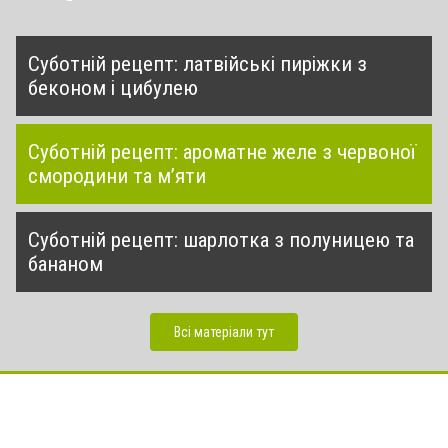
Суботній рецепт: латвійські пиріжки з
беконом і цибулею
Суботній рецепт: ароматне желе з червоної
смородини та м’яти
Суботній рецепт: шарлотка з полуницею та
бананом
Всі матеріали тут