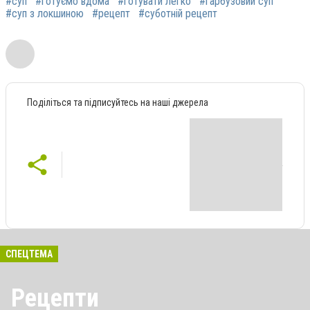
#суп
#готуємо вдома
#готувати легко
#гарбузовий суп
#суп з локшиною
#рецепт
#суботній рецепт
Поділіться та підписуйтесь на наші джерела
СПЕЦТЕМА
Рецепти