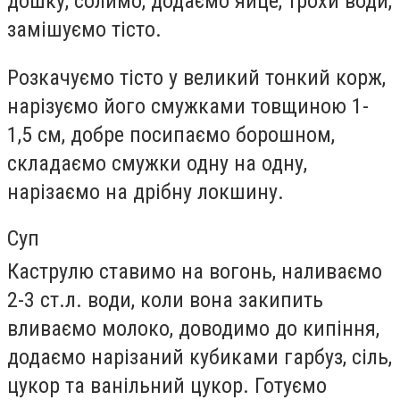
дошку, солимо, додаємо яйце, трохи води,
замішуємо тісто.
Розкачуємо тісто у великий тонкий корж,
нарізуємо його смужками товщиною 1-
1,5 см, добре посипаємо борошном,
складаємо смужки одну на одну,
нарізаємо на дрібну локшину.
Суп
Каструлю ставимо на вогонь, наливаємо
2-3 ст.л. води, коли вона закипить
вливаємо молоко, доводимо до кипіння,
додаємо нарізаний кубиками гарбуз, сіль,
цукор та ванільний цукор. Готуємо