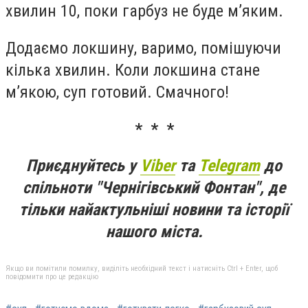
хвилин 10, поки гарбуз не буде м’яким.
Додаємо локшину, варимо, помішуючи
кілька хвилин. Коли локшина стане
м’якою, суп готовий. Смачного!
* * *
Приєднуйтесь у
Viber
та
Telegram
до
спільноти "Чернігівський Фонтан", де
тільки найактульніші новини та історії
нашого міста.
Якщо ви помітили помилку, виділіть необхідний текст і натисніть Ctrl + Enter, щоб
повідомити про це редакцію