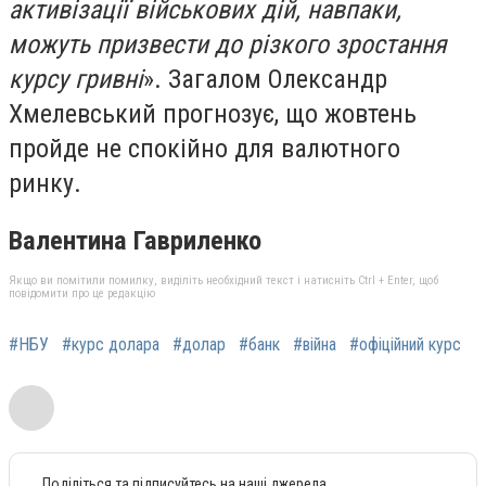
активізації військових дій, навпаки,
можуть призвести до різкого зростання
курсу гривні
». Загалом Олександр
Хмелевський прогнозує, що жовтень
пройде не спокійно для валютного
ринку.
Валентина Гавриленко
Якщо ви помітили помилку, виділіть необхідний текст і натисніть Ctrl + Enter, щоб
повідомити про це редакцію
#НБУ
#курс долара
#долар
#банк
#війна
#офіційний курс
Поділіться та підписуйтесь на наші джерела