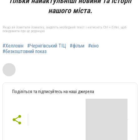
тільки найактульніші новини та історії
нашого міста.
Якщо ви помітили помилку, виділіть необхідний текст і натисніть Ctrl + Enter, щоб
повідомити про це редакцію
#Хелловін
#Чернігівський ТІЦ
#фільм
#кіно
#безкоштовний показ
Поділіться та підписуйтесь на наші джерела