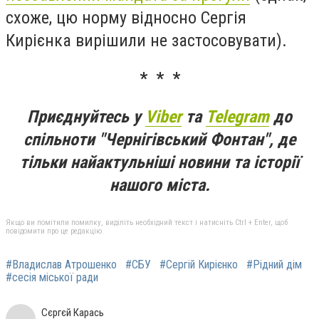
схоже, цю норму відносно Сергія
Кирієнка вирішили не застосовувати).
* * *
Приєднуйтесь у
Viber
та
Telegram
до
спільноти "Чернігівський Фонтан", де
тільки найактульніші новини та історії
нашого міста.
Якщо ви помітили помилку, виділіть необхідний текст і натисніть Ctrl + Enter, щоб
повідомити про це редакцію
#Владислав Атрошенко
#СБУ
#Сергій Кирієнко
#Рідний дім
#сесія міської ради
Сєргєй Карась