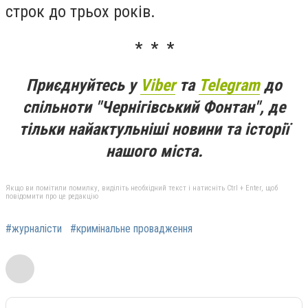
строк до трьох років.
* * *
Приєднуйтесь у
Viber
та
Telegram
до
спільноти "Чернігівський Фонтан", де
тільки найактульніші новини та історії
нашого міста.
Якщо ви помітили помилку, виділіть необхідний текст і натисніть Ctrl + Enter, щоб
повідомити про це редакцію
#журналісти
#кримінальне провадження