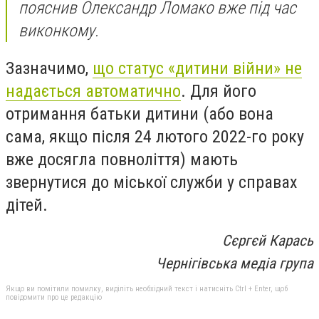
пояснив Олександр Ломако вже під час
виконкому.
Зазначимо,
що статус «дитини війни» не
надається автоматично
. Для його
отримання батьки дитини (або вона
сама, якщо після 24 лютого 2022-го року
вже досягла повноліття) мають
звернутися до міської служби у справах
дітей.
Сєргєй Карась
Чернігівська медіа група
Якщо ви помітили помилку, виділіть необхідний текст і натисніть Ctrl + Enter, щоб
повідомити про це редакцію