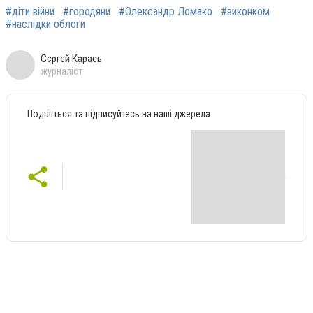
#діти війни
#городяни
#Олександр Ломако
#виконком
#наслідки облоги
Сєргєй Карась
журналіст
Поділіться та підписуйтесь на наші джерела