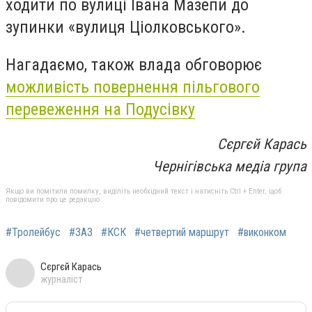
ходити по вулиці Івана Мазепи до
зупинки «вулиця Ціолковського».
Нагадаємо, також влада обговорює
можливість повернення пільгового
перевеження на Подусівку
Сєргєй Карась
Чернігівська медіа група
Якщо ви помітили помилку, виділіть необхідний текст і натисніть Ctrl + Enter, щоб
повідомити про це редакцію
#Тролейбус
#ЗАЗ
#КСК
#четвертий маршрут
#виконком
Сєргєй Карась
журналіст