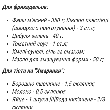
Для фрикадельок:
Фарш м'ясний - 350 г; Вівсяні пластівці
(швидкого приготування) - 3 ст.л;
Цибуля зелена - 40 г;
Томатний соус - 1 ст.л;
Хмелі-сунелі, сіль за смаком;
Масло для змащування форми - 50 г;
Для тіста на "Хмаринки":
Борошно пшеничне - 1,5 склянки;
Молоко - 0,5 склянки;
Яйце - 1 штука [li]Вода кип'ячена - 2/3
склянки.