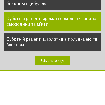
беконом і цибулею
Суботній рецепт: ароматне желе з червоної
смородини та м’яти
Суботній рецепт: шарлотка з полуницею та
бананом
Всі матеріали тут