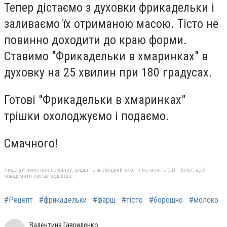
Тепер дістаємо з духовки фрикадельки і
заливаємо їх отриманою масою. Тісто не
повинно доходити до краю форми.
Ставимо "Фрикадельки в хмаринках" в
духовку на 25 хвилин при 180 градусах.
Готові "Фрикадельки в хмаринках"
трішки охолоджуємо і подаємо.
Смачного!
Якщо ви помітили помилку, виділіть необхідний текст і натисніть Ctrl + Enter, щоб
повідомити про це редакцію
#Рецепт
#фрикадельки
#фарш
#тісто
#борошно
#молоко
Валентина Гавриленко