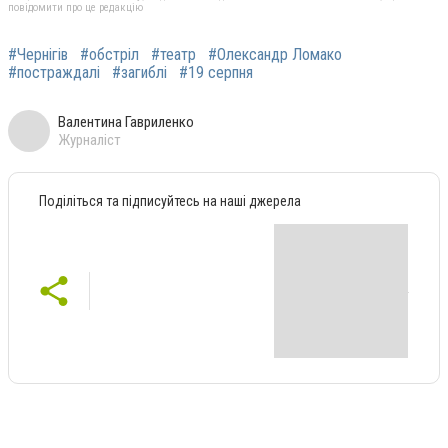
повідомити про це редакцію
#Чернігів
#обстріл
#театр
#Олександр Ломако
#постраждалі
#загиблі
#19 серпня
Валентина Гавриленко
Журналіст
Поділіться та підписуйтесь на наші джерела