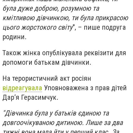
була дуже доброю, розумною та
кмітливою дівчинкою, ти була прикрасою
цього жорстокого світу
", – пише подруга
родини.
Також жінка опублікувала реквізити для
допомоги батькам дівчинки.
На терористичний акт росіян
відреагувала
Уповноважена з прав дітей
Дар’я Герасимчук.
"Дівчинка була у батьків єдиною та
довгоочікуваною дитиною. Лише за два
тижні вона мала йти у перший клас…За