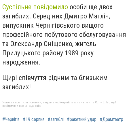
Суспільне повідомило
особи ще двох
загиблих. Серед них Дмитро Магліч,
випускник Чернігівського вищого
професійного побутового обслуговування
та Олександр Оніщенко, житель
Прилуцького району 1989 року
народження.
Щирі співчуття рідним та близьким
загиблих!
Якщо ви помітили помилку, виділіть необхідний текст і натисніть Ctrl + Enter, щоб
повідомити про це редакцію
#Чернігів
#19 серпня
#загиблі
#ракетний удар
#Драмтеатр