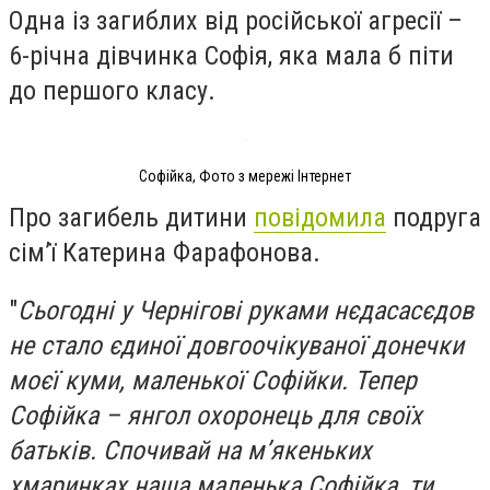
Одна із загиблих від російської агресії –
6-річна дівчинка Софія, яка мала б піти
до першого класу.
Софійка, Фото з мережі Інтернет
Про загибель дитини
повідомила
подруга
сім’ї Катерина Фарафонова.
"
Сьогодні у Чернігові руками нєдасасєдов
не стало єдиної довгоочікуваної донечки
моєї куми, маленької Софійки. Тепер
Софійка – янгол охоронець для своїх
батьків. Спочивай на м’якеньких
хмаринках наша маленька Софійка, ти