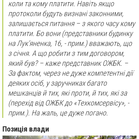
коли та кому платити. Навіть якщо
протоколи будуть визнані законними,
залишається питання – з якого часу кому
платити. Бо вони
(представники будинку
на Лук’яненка, 16, - прим.)
вважають, що
з січня. А що робити з тим договором,
який був?
– каже представник ОЖБК. –
За фактом, через не дуже компетентні дії
деяких осіб, у заручниках багато
мешканців й тих, які проти, й тих, які за
(перехід від ОЖБК до «Техкомсервісу», -
прим.)
. На жаль, це дуже погано.
Позиція влади