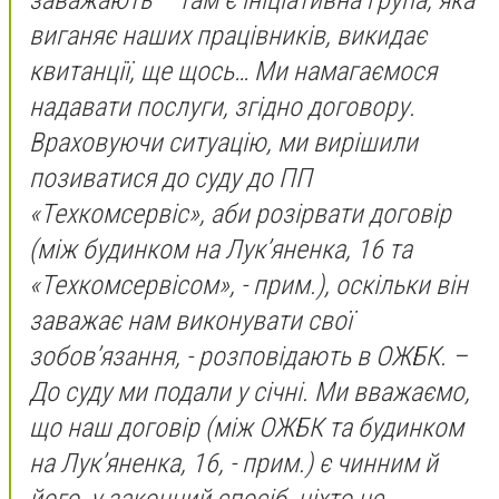
заважають – там є ініціативна група, яка
виганяє наших працівників, викидає
квитанції, ще щось… Ми намагаємося
надавати послуги, згідно договору.
Враховуючи ситуацію, ми вирішили
позиватися до суду до ПП
«Техкомсервіс», аби розірвати договір
(між будинком на Лук’яненка, 16 та
«Техкомсервісом», - прим.)
, оскільки він
заважає нам виконувати свої
зобов’язання,
- розповідають в ОЖБК. –
До суду ми подали у січні. Ми вважаємо,
що наш договір
(між ОЖБК та будинком
на Лук’яненка, 16, - прим.)
є чинним й