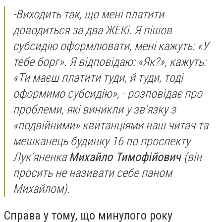
-
Виходить так, що мені платити
доводиться за два ЖЕКі. Я пішов
субсидію оформлювати, мені кажуть: «У
тебе борг». Я відповідаю: «Як?», кажуть:
«Ти маєш платити туди, й туди, тоді
оформимо субсидію»,
- розповідає про
проблеми, які виникли у зв’язку з
«подвійними» квитанціями наш читач та
мешканець будинку 16 по проспекту
Лук’яненка
Михайло Тимофійович
(він
просить не називати себе паном
Михайлом).
Справа у тому, що минулого року