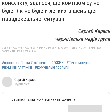
конфлікту, здалося, що компромісу не
буде. Як не буде й легких рішень цієї
парадоксальної ситуації.
Сєргєй Карась
Чернігівська медіа група
Якщо ви помітили помилку, виділіть необхідний текст і натисніть Ctrl + Enter, щоб
повідомити про це редакцію
#проспект Левка Лук'яненка
#ОЖБК
#Техкомсервіс
#подвійні платіжки
#комунальні послуги
Сєргєй Карась
журналіст
Поділіться та підписуйтесь на наші джерела