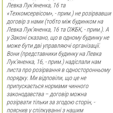
Левка Лук’яненка, 16 та
«Техкомсервісом», - прим.)
не розірвавши
договір з нами
(тобто між будинком на
Левка Лук’яненка, 16 та ОЖБК, - прим.)
. А
у Законі сказано, що в одному будинку не
може бути дві управляючі організації.
Вони
(представники будинку на Левка
Лук’яненка, 16, - прим.)
надіслали нам
листа про розірвання в односторонньому
порядку. Ми відповіли, що це не
припускається нормами чинного
законодавства – договір можна
розірвати тільки за згодою сторін,
-
пояснив у спілкуванні з нашим