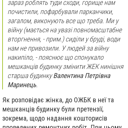
зараз роблять туди сходи, горище нам
почистили, пофарбували парканчики,
загалом, виконують все що треба. Ми у
війну
(мається на увазі повномасштабне
вторгнення, - прим.)
сиділи у бруді, води
нам не привозили. У людей за війну
накипіло,
- пояснює що спонукало
мешканців будинку змінити ЖЕК нинішня
старша будинку
Валентина Петрівна
Маринець
.
Як розповідає жінка, до ОЖБК в неї та
мешканців будинку були претензії,
зокрема, щодо надання кошторисів
проведених ремонтних робіт. При цьому,