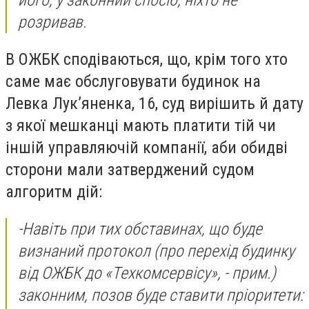
його, у законний спосіб, ніхто не
розривав.
В ОЖБК сподіваються, що, крім того хто
саме має обслуговувати будинок на
Левка Лук’яненка, 16, суд вирішить й дату
з якої мешканці мають платити тій чи
іншій управляючій компанії, аби обидві
сторони мали затверджений судом
алгоритм дій:
-
Навіть при тих обставинах, що буде
визнаний протокол
(про перехід будинку
від ОЖБК до «Техкомсервісу», - прим.)
законним, позов буде ставити пріоритети: