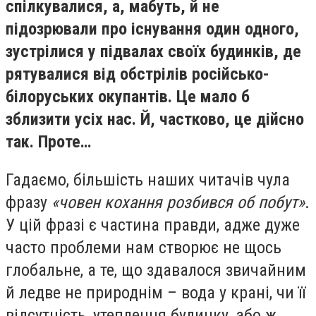
спілкувалися, а, мабуть, й не
підозрювали про існування один одного,
зустрілися у підвалах своїх будинків, де
рятувалися від обстрілів російсько-
білоруських окупантів. Це мало б
зблизити усіх нас. Й, частково, це дійсно
так. Проте…
Гадаємо, більшість наших читачів чула
фразу
«човен кохання розбився об побут»
.
У цій фразі є частина правди, адже дуже
часто проблеми нам створює не щось
глобальне, а те, що здавалося звичайним
й ледве не природнім – вода у крані, чи її
відсутність, утеплення будинку, або ж