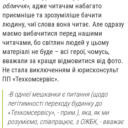
обличчя»
, адже читачам набагато
приємніше та зрозуміліше бачити
людину, чиї слова вона читає. Але одразу
маємо вибачитися перед нашими
читачами, бо світлин людей у цьому
матеріалі не буде – всі герої, чомусь,
вважали за краще відмовитися від фото.
Не стала виключенням й юрисконсульт
ПП «Техкомсервіс».
-
В однієї мешканки є питання
(щодо
легітимності переходу будинку до
«Техкомсервісу», - прим.)
, яка, як ми
розуміємо, співпрацює, з ОЖБК,
- вважає