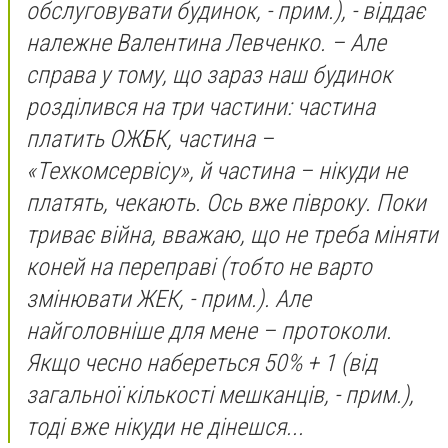
обслуговувати будинок, - прим.)
,
- віддає
належне Валентина Левченко. –
Але
справа у тому, що зараз наш будинок
розділився на три частини: частина
платить ОЖБК, частина –
«Техкомсервісу», й частина – нікуди не
платять, чекають. Ось вже півроку. Поки
триває війна, вважаю, що не треба міняти
коней на переправі
(тобто не варто
змінювати ЖЕК, - прим.)
. Але
найголовніше для мене – протоколи.
Якщо чесно набереться 50% + 1
(від
загальної кількості мешканців, - прим.)
,
тоді вже нікуди не дінешся...