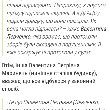
права підписувати. Наприклад, з другого
під’їзду підписала людина. А з ДРАЦСу
надали довідку, що вона померла. Як
вона могла підписати?
– каже
Валентина
Левченко
, яка вважає, що протоколи
зборів були складені з порушеннями, й
вже оскаржує ці протоколи у судах.
Втім, інша Валентина Петрівна –
Маринець (нинішня старша будинку),
вважає, що все відбулося у законний
спосіб:
-
Те що Валентина Петрівна
(Левченко, -
прим.)
подала
(судовий позов, - прим.)
: я