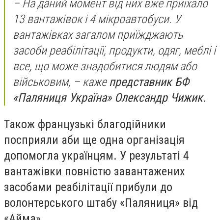
– На даний момент від них вже приїхало
13 вантажівок і 4 мікроавтобуси. У
вантажівках загалом приїжджають
засоби реабілітації, продукти, одяг, меблі і
все, що може знадобитися людям або
військовим, – каже
представник БФ
«Паляниця Україна» Олександр Чижик.
Також французькі благодійники
посприяли аби ще одна організація
допомогла українцям. У результаті 4
вантажівки повністю завантажених
засобами реабілітації прибули до
волонтерського штабу «Паляниця» від
«Айма».