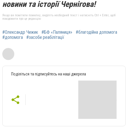
новини та історії Чернігова!
Якщо ви помітили помилку, виділіть необхідний текст і натисніть Ctrl + Enter, щоб
повідомити про це редакцію
#Олександр Чижик
#БФ «Паляниця»
#благодійна допомога
#допомога
#засоби реабілітації
Поділіться та підписуйтесь на наші джерела