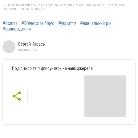
Якщо ви помітили помилку, виділіть необхідний текст і натисніть Ctrl + Enter, щоб
повідомити про це редакцію
#освіта
#В'ячеслав Чаус
#укриття
#навчальний рік
#прикордоння
Сєргєй Карась
журналіст
Поділіться та підписуйтесь на наші джерела