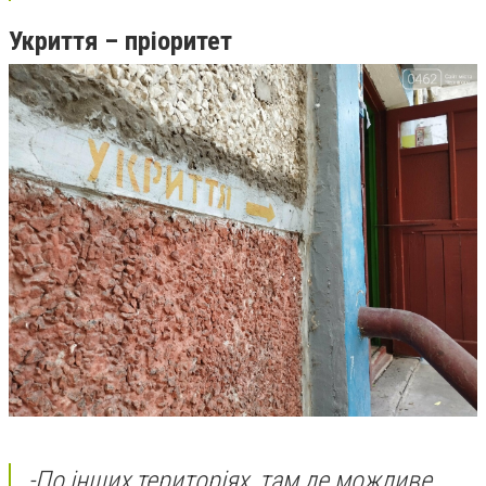
Укриття – пріоритет
-
По інших територіях, там де можливе