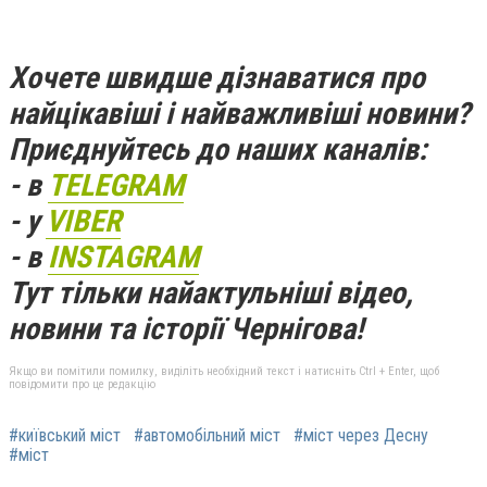
Хочете швидше дізнаватися про
найцікавіші і найважливіші новини?
Приєднуйтесь до наших каналів:
- в
TELEGRAM
- у
VIBER
- в
INSTAGRAM
Тут тільки найактульніші відео,
новини та історії Чернігова!
Якщо ви помітили помилку, виділіть необхідний текст і натисніть Ctrl + Enter, щоб
повідомити про це редакцію
#київський міст
#автомобільний міст
#міст через Десну
#міст