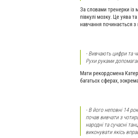
За словами тренерки із 
півкулі мозку. Це уява т
навчання починається з п
- Вивчають цифри та чи
Рухи руками допомагаю
Мати рекордсмена Катер
багатьох сферах, зокрема
- В його неповні 14 рок
почав вивчати з чотирь
народні та сучасні тан
виконувати якісь впра