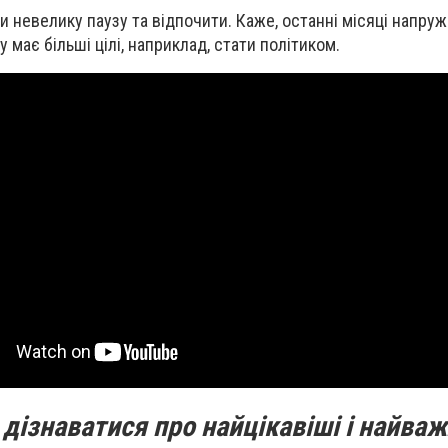
и невелику паузу та відпочити. Каже, останні місяці напру
 має більші цілі, наприклад, стати політиком.
дізнаватися про найцікавіші і найваж