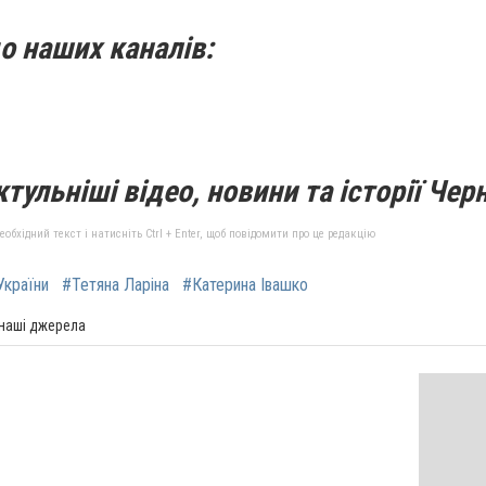
о наших каналів:
тульніші відео, новини та історії Черн
бхідний текст і натисніть Ctrl + Enter, щоб повідомити про це редакцію
України
#Тетяна Ларіна
#Катерина Івашко
 наші джерела