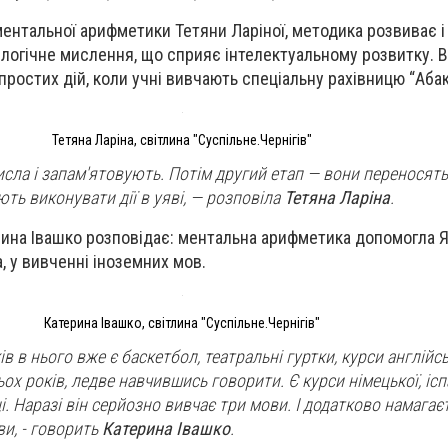
ментальної арифметики Тетяни Ларіної, методика розвиває і
а логічне мислення, що сприяє інтелектуальному розвитку. 
ростих дій, коли учні вивчають спеціальну рахівницю “Абак
Тетяна Ларіна, світлина "Суспільне.Чернігів"
сла і запам'ятовують. Потім другий етап — вони переносять ї
ть виконувати дії в уяві,
— розповіла
Тетяна Ларіна
.
ина Івашко розповідає: ментальна арифметика допомогла Я
, у вивченні іноземних мов.
Катерина Івашко, світлина "Суспільне.Чернігів"
ів в нього вже є баскетбол, театральні гуртки, курси англійсь
ох років, ледве навчившись говорити. Є курси німецької, ісп
ці. Наразі він серйозно вивчає три мови. І додатково намагає
ви,
- говорить
Катерина Івашко
.