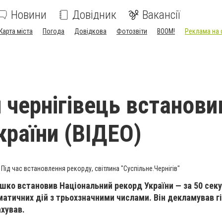
Новини
Довідник
Вакансії
Карта міста
Погода
Довідкова
Фотозвіти
BOOM!
Реклама на 
й чернігівець встанови
країни (ВІДЕО)
Під час встановлення рекорду, світлина "Суспільне.Чернігів"
ашко встановив Національний рекорд України — за 50 сек
матичних дій з трьохзначними числами. Він декламував г
хував.