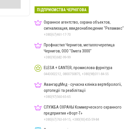
ПІДПРИЄМСТВА ЧЕРНІГОВА
Охранное агентство, охрана объектов,
сигнализация, ввидеонаблюдение "Реламакс"
+380(67)461-17-70
Профнастил Чернигов, металлочерепица
Чернигов, ООО "Омега 3000"
+380(93)682-99-99
ELESA + GANTER, промислова фурнітура
0443002212, 0800750875, +380(98)011-84-55
АвангардМед - сучасна клініка вертебрології,
ортопедії та реабілітації
+380(97)560-65-65
СЛУЖБА ОХРАНЫ Коммерческого охранного
предприятия «Форт-Т»
+380(67)763-69-15, +380(93)455-59-84