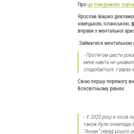
Про
це повідомляє порта
Ярослав Івашко декламув
німецькою, іспанською, 
вправи з ментальної ариф
Займатися ментальною а
- Протягом шести років
мене навіть не цікавило
сподобається. І зараз 
Свою першу перемогу він 
Всесвітньому рівнях.
- У 2020 році я посів п
також були олімпіади В
“Анзан” серед усього св