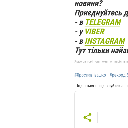
новини?
Приєднуйтесь д
- в
TELEGRAM
- у
VIBER
- в
INSTAGRAM
Тут тільки найак
Якщо ви помітили помилку, виділіть нео
#Ярослав Івашко
#рекорд 
Поділіться та підписуйтесь на