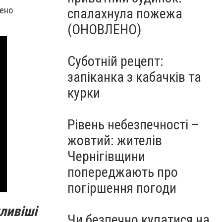
жено
спалахнула пожежа
(ОНОВЛЕНО)
Суботній рецепт:
запіканка з кабачків та
курки
Рівень небезпечності –
жовтий: жителів
Чернігівщини
попереджають про
погіршення погоди
ливіші
Чи безпечно купатися на