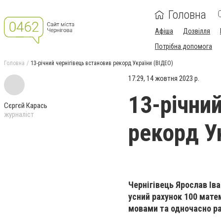
Головна
Афіша
Дозвілля
Потрібна допомога
Головна
13-річний чернігівець встановив рекорд України (ВІДЕО)
17:29, 14 жовтня 2023 р.
13-річни
Сєргєй Карась
журналіст
рекорд У
Чернігівець Ярослав Ів
усний рахунок 100 мате
мовами та одночасно ра