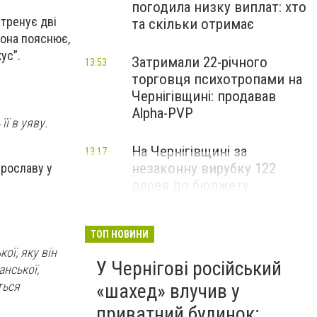
погодила низку виплат: хто
 тренує дві
та скільки отримає
Вона пояснює,
ус”.
Затримали 22-річного
13:53
торговця психотропами на
Чернігівщині: продавав
Alpha-PVP
ї в уяву.
На Чернігівщині за
13:17
незаконну вирубку 122
рославу у
дерев до бюджету
сплатили понад 3 млн грн
ТОП НОВИНИ
кої, яку він
У Чернігові російський
анської,
ться
«шахед» влучив у
приватний будинок: