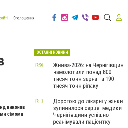
сайті
Оголошення
ОСТАННІ НОВИНИ
в
Жнива-2026: на Чернігівщині
17:50
намолотили понад 800
тисяч тонн зерна та 190
тисяч тонн ріпаку
Дорогою до лікарні у жінки
17:13
унд виконав
зупинилося серце: медики
імн сімома
Чернігівщини успішно
реанімували пацієнтку