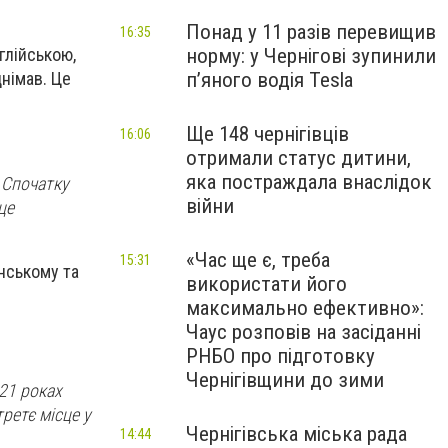
Понад у 11 разів перевищив
16:35
норму: у Чернігові зупинили
глійською,
пʼяного водія Tesla
днімав. Це
Ще 148 чернігівців
16:06
отримали статус дитини,
яка постраждала внаслідок
 Спочатку
війни
це
«Час ще є, треба
15:31
їнському та
використати його
максимально ефективно»:
Чаус розповів на засіданні
РНБО про підготовку
Чернігівщини до зими
021 роках
ретє місце у
Чернігівська міська рада
14:44