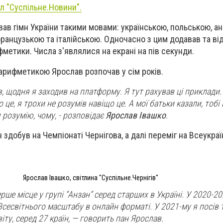
л "Суспільне.Новини".
ав гімн України такими мовами: українською, польською, ан
французькою та італійською. Одночасно з цим додавав та ві
метики. Числа з'являлися на екрані на пів секунди.
рифметикою Ярослав розпочав у сім років.
, щодня я заходив на платформу. Я тут рахував ці приклади.
 це, я трохи не розумів навіщо це. А мої батьки казали, тобі 
я розумію, чому,
- розповідає
Ярослав Івашко
.
здобув на Чемпіонаті Чернігова, а далі переміг на Всеукра
Ярослав Івашко, світлина "Суспільне.Чернігів"
ерше місце у групі “Анзан” серед старших в Україні. У 2020-2
сесвітнього масштабу в онлайн форматі. У 2021-му я посів т
іту, серед 27 країн,
— говорить пан Ярослав.