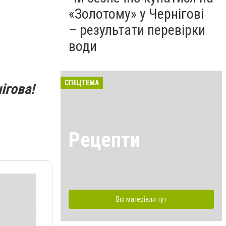
«Золотому» у Чернігові
– результати перевірки
води
СПЕЦТЕМА
ігова!
Рецепти
Всі матеріали тут