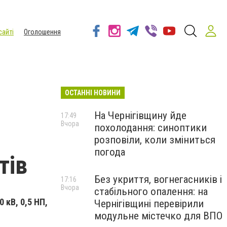
сайті
Оголошення
ОСТАННІ НОВИНИ
На Чернігівщину йде
17:49
Вчора
похолодання: синоптики
розповіли, коли зміниться
погода
тів
Без укриття, вогнегасників і
17:16
Вчора
стабільного опалення: на
 кВ, 0,5 НП,
Чернігівщині перевірили
модульне містечко для ВПО