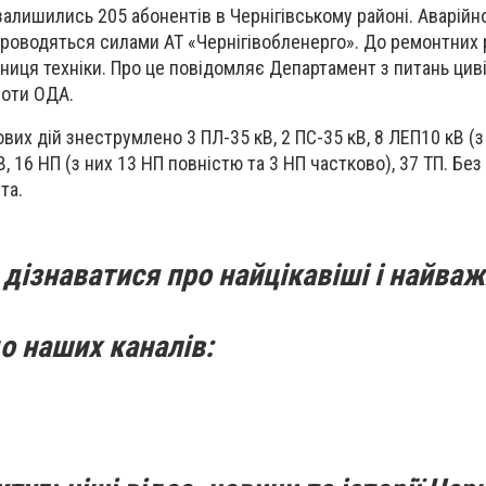
алишились 205 абонентів в Чернігівському районі. Аварійн
роводяться силами АТ «Чернігівобленерго». До ремонтних р
иниця техніки. Про це повідомляє Департамент з питань цив
боти ОДА.
ових дій знеструмлено 3 ПЛ-35 кВ, 2 ПС-35 кВ, 8 ЛЕП10 кВ (з
В, 16 НП (з них 13 НП повністю та 3 НП частково), 37 ТП. Без
та.
дізнаватися про найцікавіші і найваж
о наших каналів: