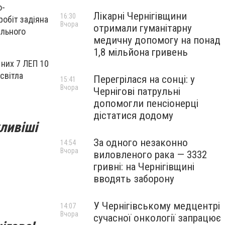
о-
Лікарні Чернігівщини
16:30
обіт задіяна
Вчора
отримали гуманітарну
ільного
медичну допомогу на понад
1,8 мільйона гривень
 них 7 ЛЕП 10
 світла
Перегрілася на сонці: у
15:41
Вчора
Чернігові патрульні
допомогли пенсіонерці
дістатися додому
ливіші
За одного незаконно
14:54
Вчора
виловленого рака — 3332
гривні: на Чернігівщині
вводять заборону
У Чернігівському медцентрі
14:07
Вчора
сучасної онкології запрацює