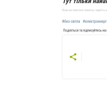
Тут тільки найак
Якщо ви помітили помилку, виділіть нео
#без світла
#електроенерг
Поділіться та підписуйтесь на