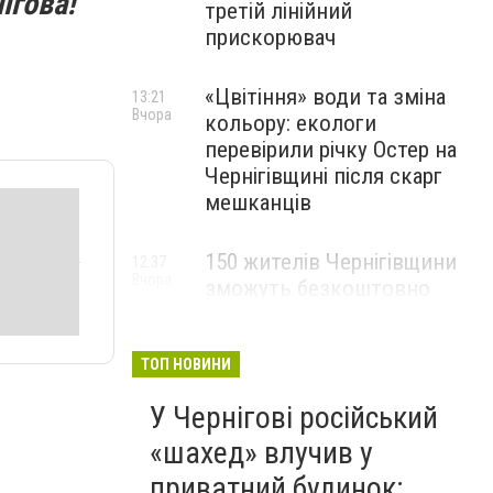
ігова!
третій лінійний
прискорювач
«Цвітіння» води та зміна
13:21
Вчора
кольору: екологи
перевірили річку Остер на
Чернігівщині після скарг
мешканців
150 жителів Чернігівщини
12:37
Вчора
зможуть безкоштовно
опанувати професію
електрика
ТОП НОВИНИ
У Чернігові російський
«шахед» влучив у
приватний будинок: