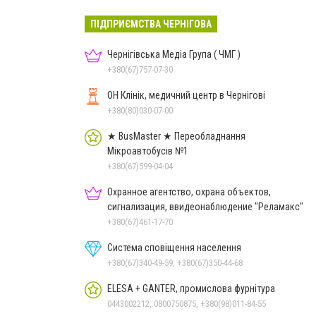
ПІДПРИЄМСТВА ЧЕРНІГОВА
Чернігівська Медіа Група ( ЧМГ )
+380(67)757-07-30
ОН Клінік, медичний центр в Чернігові
+380(80)030-07-00
★ BusMaster ★ Переобладнання
Мікроавтобусів №1
+380(67)599-04-04
Охранное агентство, охрана объектов,
сигнализация, ввидеонаблюдение "Реламакс"
+380(67)461-17-70
Система сповіщення населення
+380(67)340-49-59, +380(67)350-44-68
ELESA + GANTER, промислова фурнітура
0443002212, 0800750875, +380(98)011-84-55