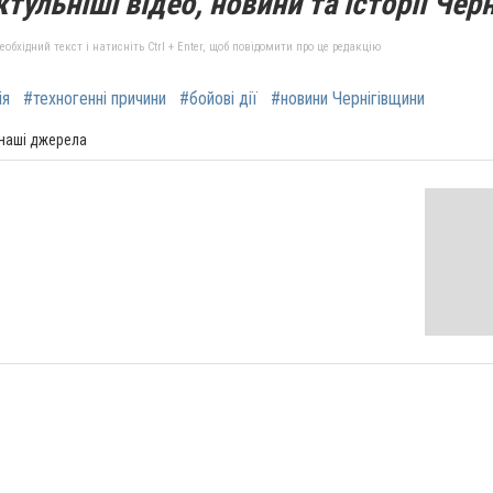
тульніші відео, новини та історії Черн
бхідний текст і натисніть Ctrl + Enter, щоб повідомити про це редакцію
ія
#техногенні причини
#бойові дії
#новини Чернігівщини
 наші джерела