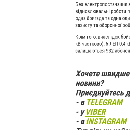
Без електропостачання з
відновлювальні роботи п
одна бригада та одна од
захисту та оборонної ро
Крім того, внаслідок бой
кВ частково), 6 ЛЕП 0,4 к
залишаються 932 абонен
Хочете швидше 
новини?
Приєднуйтесь д
- в
TELEGRAM
- у
VIBER
- в
INSTAGRAM