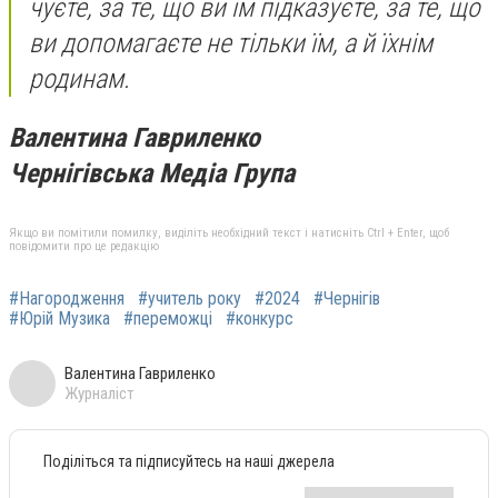
чуєте, за те, що ви їм підказуєте, за те, що
ви допомагаєте не тільки їм, а й їхнім
родинам.
Валентина Гавриленко
Чернігівська Медіа Група
Якщо ви помітили помилку, виділіть необхідний текст і натисніть Ctrl + Enter, щоб
повідомити про це редакцію
#Нагородження
#учитель року
#2024
#Чернігів
#Юрій Музика
#переможці
#конкурс
Валентина Гавриленко
Журналіст
Поділіться та підписуйтесь на наші джерела