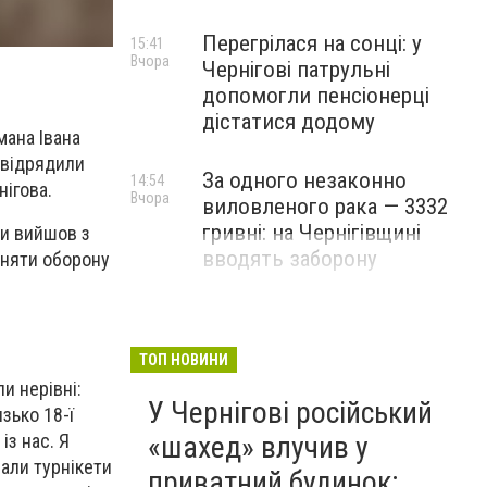
Перегрілася на сонці: у
15:41
Вчора
Чернігові патрульні
допомогли пенсіонерці
дістатися додому
мана Івана
 відрядили
За одного незаконно
14:54
нігова.
Вчора
виловленого рака — 3332
гривні: на Чернігівщині
ки вийшов з
вводять заборону
йняти оборону
ТОП НОВИНИ
и нерівні:
У Чернігові російський
зько 18-ї
«шахед» влучив у
із нас. Я
али турнікети
приватний будинок: