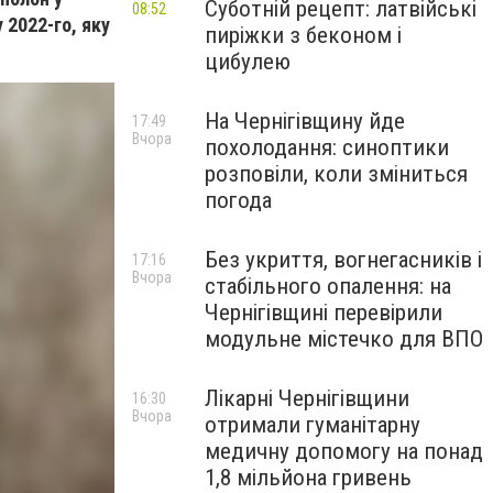
Суботній рецепт: латвійські
08:52
 2022-го, яку
пиріжки з беконом і
цибулею
На Чернігівщину йде
17:49
Вчора
похолодання: синоптики
розповіли, коли зміниться
погода
Без укриття, вогнегасників і
17:16
Вчора
стабільного опалення: на
Чернігівщині перевірили
модульне містечко для ВПО
Лікарні Чернігівщини
16:30
Вчора
отримали гуманітарну
медичну допомогу на понад
1,8 мільйона гривень