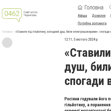
Головна
Афіша
Дозвілля
Потрібна допомога
Головна
«Ставили під гільйотину, холодний душ, били електрошокерами»: спогади 
12:11, 5 лютого 2024 р.
«Ставили
душ, бил
спогади 
Росіяни годували його 
гільйотину, а поранення
окремої мотопіхотної б