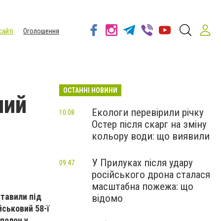
сайті
Оголошення
ОСТАННІ НОВИНИ
ний
Екологи перевірили річку
10:08
Остер після скарг на зміну
кольору води: що виявили
У Прилуках після удару
09:47
російського дрона сталася
масштабна пожежа: що
ставили під
відомо
йськовий 58-ї
полон у