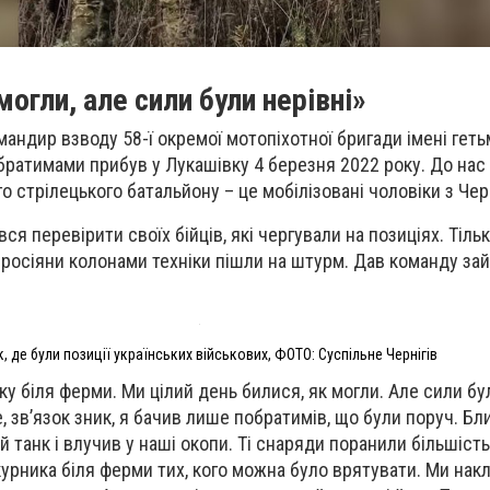
могли, але сили були нерівні»
андир взводу 58-ї окремої мотопіхотної бригади імені геть
обратимами прибув у Лукашівку 4 березня 2022 року. До нас
о стрілецького батальйону – це мобілізовані чоловіки з Чер
вся перевірити своїх бійців, які чергували на позиціях. Тіль
ї: росіяни колонами техніки пішли на штурм. Дав команду за
к, де були позиції українських військових, ФОТО: Суспільне Чернігів
аку біля ферми. Ми цілий день билися, як могли. Але сили бул
 зв’язок зник, я бачив лише побратимів, що були поруч. Бли
й танк і влучив у наші окопи. Ті снаряди поранили більшість 
урника біля ферми тих, кого можна було врятувати. Ми накл