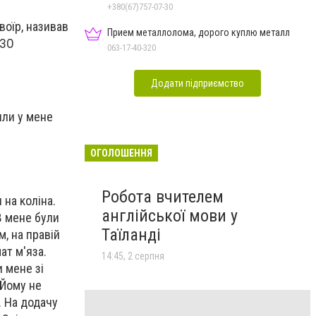
+380(67)757-07-30
воїр, називав
Прием металлолома, дорого куплю металл
ІЗО
063-17-40-320
Додати підприємство
или у мене
ОГОЛОШЕННЯ
Робота вчителем
 на коліна.
англійської мови у
В мене були
Таїланді
м, на правій
ат м'яза.
14:45, 2 серпня
 мене зі
 Йому не
. На додачу