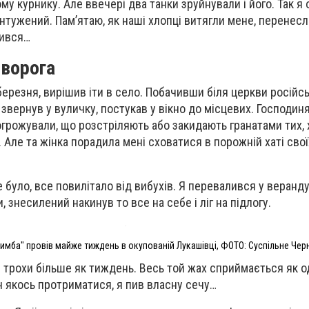
му курнику. Але ввечері два танки зруйнували і його. Так я
нтужений. Пам’ятаю, як наші хлопці витягли мене, перенесл
чився…
 ворога
березня, вирішив іти в село. Побачивши біля церкви російс
 звернув у вуличку, постукав у вікно до місцевих. Господин
огрожували, що розстріляють або закидають гранатами тих, 
Але та жінка порадила мені сховатися в порожній хаті свої
е було, все повилітало від вибухів. Я перевалився у веранд
, знесилений накинув то все на себе і ліг на підлогу.
Симба" провів майже тиждень в окупованій Лукашівці, ФОТО: Суспільне Черн
 трохи більше як тиждень. Весь той жах сприймається як о
оч якось протриматися, я пив власну сечу…