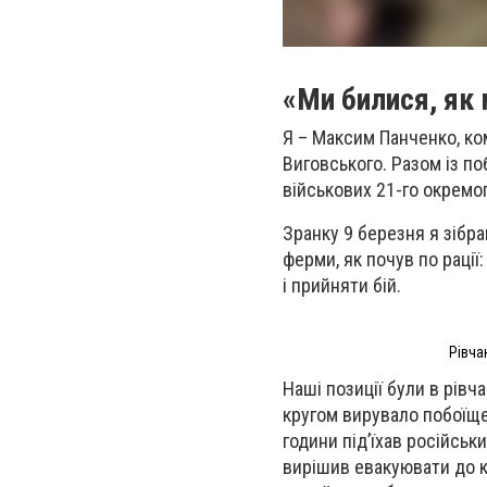
«Ми билися, як 
Я – Максим Панченко, ком
Виговського. Разом із п
військових 21-го окремог
Зранку 9 березня я зібра
ферми, як почув по раці
і прийняти бій.
Рівча
Наші позиції були в рівч
кругом вирувало побоїще,
години під’їхав російськи
вирішив евакуювати до к