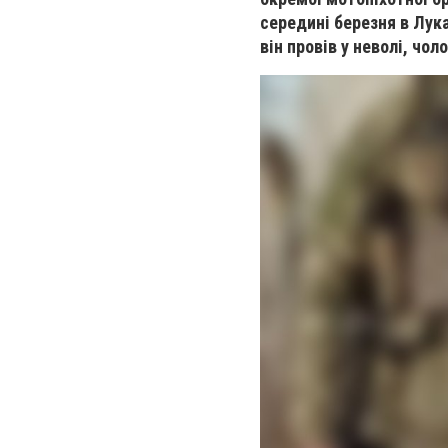
середині березня в Лука
він провів у неволі, чол