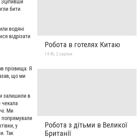
? Зціпивши
огли бити
зили водяні
ися відрізати
Робота в готелях Китаю
14:45, 2 серпня
ав прізвища. Я
азав, що ми
ми залишили в
е чекала
чі. Ми
же попрямували
Робота з дітьми в Великої
тівки, у
Британії
и. Так