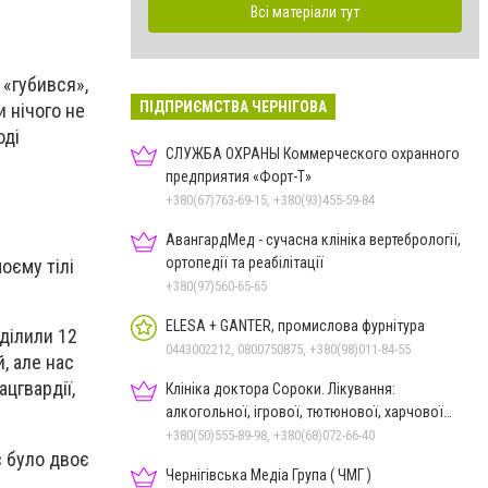
Всі матеріали тут
 «губився»,
ПІДПРИЄМСТВА ЧЕРНІГОВА
и нічого не
оді
СЛУЖБА ОХРАНЫ Коммерческого охранного
предприятия «Форт-Т»
+380(67)763-69-15, +380(93)455-59-84
АвангардМед - сучасна клініка вертебрології,
ортопедії та реабілітації
оєму тілі
+380(97)560-65-65
ELESA + GANTER, промислова фурнітура
иділили 12
0443002212, 0800750875, +380(98)011-84-55
, але нас
ацгвардії,
Клініка доктора Сороки. Лікування:
алкогольної, ігрової, тютюнової, харчової
залежностей, неврозів т
+380(50)555-89-98, +380(68)072-66-40
с було двоє
Чернігівська Медіа Група ( ЧМГ )