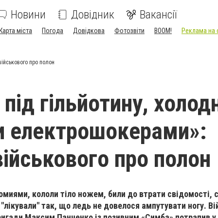
Новини
Довідник
Вакансії
Карта міста
Погода
Довідкова
Фотозвіти
BOOM!
Реклама на 
військового про полон
 під гільйотину, холод
и електрошокерами»:
військового про полон
помиями, кололи тіло ножем, били до втрати свідомості, 
 "лікували" так, що ледь не довелося ампутувати ногу. Ві
ригади Максим Панченко із позивним «Симба» потрапив у 