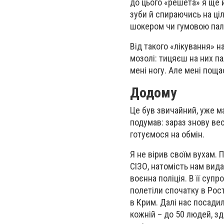
до цього «решета» я ще й
зуби й спираючись на ціл
шокером чи гумовою пал
Від такого «лікування» н
мозолі: тицяєш на них па
мені ногу. Але мені пощ
Додому
Це був звичайний, уже ма
подумав: зараз знову вес
готуємося на обмін.
Я не вірив своїм вухам. 
СІЗО, натомість нам вид
воєнна поліція. В її суп
полетіли спочатку в Рос
в Крим. Далі нас посадил
кожній – до 50 людей, зд