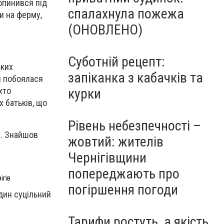
 опинився під
спалахнула пожежа
и на ферму,
(ОНОВЛЕНО)
Суботній рецепт:
ьких
запіканка з кабачків та
я побоялася
курки
хто
х батьків, що
Рівень небезпечності –
у. Знайшов
жовтий: жителів
Чернігівщини
попереджають про
ігів
погіршення погоди
дин суцільний
Тарифи ростуть, а якість