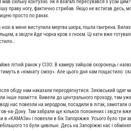
 мав сильну контузію. Як я взагалі пересувався з усім цим
ішу праву ногу, фактично стрибав. Якщо не встигав десь, м
ицею просто по ранах.
а нозі в мене виступила мертва шкіра, пішла гангрена. Вила
льцем, а звідти йде чорна кров з гноєм. Ці кати вже готувал
астило…
йже літній ранок у СІЗО. В камеру зайшов охоронець і назв
тимуть в «кімнату сміху». Але цього дня нам пощастило: ск
Після обіду нам наказали переодягнутися. Зеківський одяг 
али інше лахміття. Вивели до центрального проходу, там уж
роводі нас повезли на аеродром, посадили в літак, замотали о
тов-на-Дону. Там забрали ще кількох полонених і звідти в
и в «КАМАЗи» і повезли в бік Запоріжжя. Усього було три ав
ебільшого то були цивільні. Десь на Запоріжжі нас і обмінял