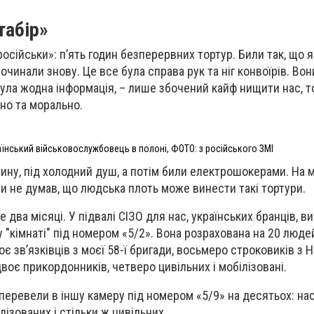
табір»
російськи»: п’ять годин безперервних тортур. Били так, що я
очинали знову. Це все була справа рук та ніг конвоїрів. Вон
була жодна інформація, – лише збочений кайф нищити нас, т
но та морально.
їнський військовослужбовець в полоні, ФОТО: з російського ЗМІ
ину, під холодний душ, а потім били електрошокерами. На м
и не думав, що людська плоть може винести такі тортури.
 два місяці. У підвалі СІЗО для нас, українських бранців, в
у "кімнаті" під номером «5/2». Вона розрахована на 20 людей
є зв’язківців з моєї 58-ї бригади, восьмеро строковиків з Н
двоє прикордонників, четверо цивільних і мобілізовані.
перевели в іншу камеру під номером «5/9» на десятьох: на
лізованих і стільки ж цивільних.