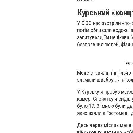
Курський «конц
У СІЗО нас зустріли «по-
потім обливали водою і п
запитували, їм нецікава 
безправних людей, фізич
Укра
Мене ставили під гільйот
зламали швабру… Я нікол
У Курську я пробув майже
камер. Спочатку я сидів 
було 17. Зі мною були дво
яких взяли в Гостомелі, 
Десь через місяць мене 
військових, четверо мобі