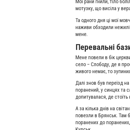
Мої рани гнили, тіло бол
мотузку, що висіла у вер
Та одного дня ці мої мов
наживи обходили нежилі 
мене.
Перевальні баз
Мене повели в бік церкви
село – Слободу, де я про
живого немає, то зупини
Далі знов був переїзд на
поранений, у синцях та 
допитувалася, де стоїть 
А за кілька днів на світа
повезли в Брянськ. Там 
поранених до поранених,
Курськ.