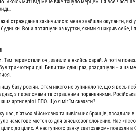
іло. Якоїсь миті від мене вже тхнуло мерцем. І я все частіш
анді…
чазні страждання закінчилися: мене знайшли окупанти, які 
будинки. Вони потягнули за куртки, якими я накрив себе, і
и
. Там перемотали очі, завели в якийсь сарай. А потім повез
був три-чотири дні. Били там один раз, роздягнули – а на ме
лися.
 іншу базу росіян. Отам нікого не зупиняло те, що я весь по
саднах, з переломами та страшними пораненнями. Російська
наша артилерія і ППО. Що я міг їм сказати?
нку нас, п’ятьох військових та цивільних бранців, посадили в
було наметове містечко для військовополонених. Нас «посо
 цілих до цілих. А наступного ранку «автозаком» повезли в 