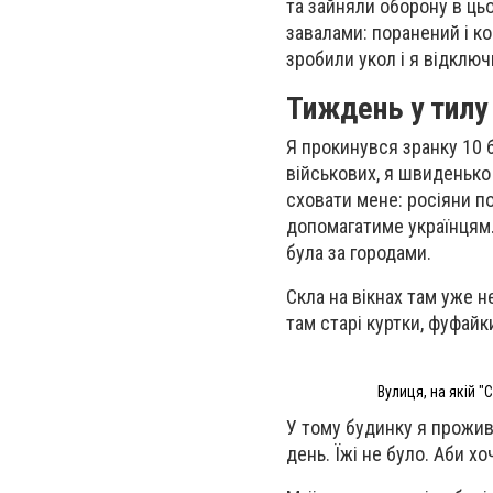
та зайняли оборону в цьо
завалами: поранений і ко
зробили укол і я відклю
Тиждень у тилу
Я прокинувся зранку 10 
військових, я швиденько
сховати мене: росіяни п
допомагатиме українцям. 
була за городами.
Скла на вікнах там уже н
там старі куртки, фуфайки
Вулиця, на якій "
У тому будинку я прожив
день. Їжі не було. Аби х