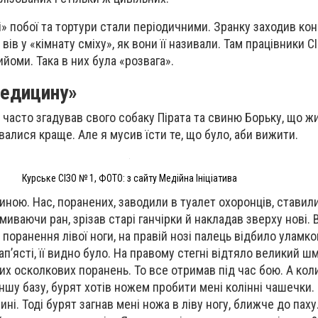
і» побої та тортури стали періодичними. Зранку заходив кон
вів у «кімнату сміху», як вони її називали. Там працівники С
йоми. Така в них була «розвага».
медицину»
 часто згадував свого собаку Пірата та свиню Борьку, що ж
валися краще. Але я мусив їсти те, що було, аби вижити.
Курське СІЗО № 1, ФОТО: з сайту Медійна Ініціатива
ною. Нас, поранених, заводили в туалет охоронців, ставили
миваючи ран, зрізав старі ганчірки й накладав зверху нові. 
поранення лівої ноги, на правій нозі палець відбило уламко
ап’ясті, її видно було. На правому стегні відтяло великий шм
их осколкових поранень. То все отримав під час бою. А коли
ншу базу, бурят хотів ножем пробити мені колінні чашечки.
і. Тоді бурят загнав мені ножа в ліву ногу, ближче до паху