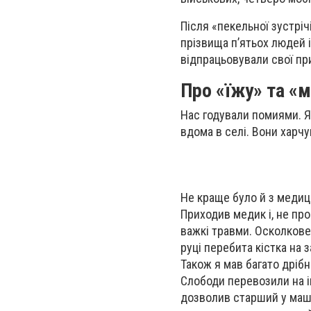
Після «пекельної зустріч
прізвища п’ятьох людей і 
відпрацьовували свої при
Про «їжу» та «
Нас годували помиями. Я
вдома в селі. Вони харчу
Не краще було й з медици
Приходив медик і, не про
важкі травми. Осколкове 
руці перебита кістка на з
Також я мав багато дрібн
Слободи перевозили на і
дозволив старший у машин