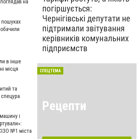
е поглядав на
погіршується:
Чернігівські депутати не
у пошуках
підтримали звітування
 побачили
керівників комунальних
підприємств
ли в інше
ні місця
СПЕЦТЕМА
битий та
 спецура
Рецепти
 машину і
ртували»:
СІЗО №1 міста