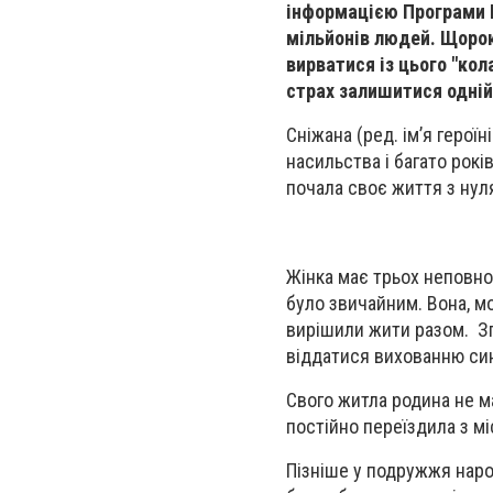
інформацією Програми Р
мільйонів людей. Щорок
вирватися із цього "кол
страх залишитися одній
Сніжана (ред. ім’я герої
насильства і багато рокі
почала своє життя з нул
Жінка має трьох неповнол
було звичайним. Вона, м
вирішили жити разом. Зг
віддатися вихованню си
Свого житла родина не м
постійно переїздила з мі
Пізніше у подружжя наро