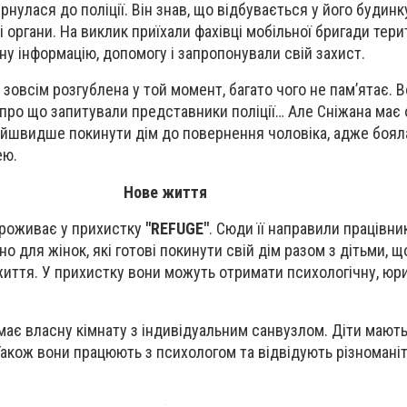
рнулася до поліції. Він знав, що відбувається у його будинк
органи. На виклик приїхали фахівці мобільної бригади тери
ну інформацію, допомогу і запропонували свій захист.
 зовсім розгублена у той момент, багато чого не пам’ятає. 
, про що запитували представники поліції… Але Сніжана має 
айшвидше покинути дім до повернення чоловіка, адже боялас
нею.
Нове життя
проживає у прихистку
"REFUGE"
. Сюди її направили працівни
о для жінок, які готові покинути свій дім разом з дітьми, щ
иття. У прихистку вони можуть отримати психологічну, юр
 має власну кімнату з індивідуальним санвузлом. Діти мають
 Також вони працюють з психологом та відвідують різномані