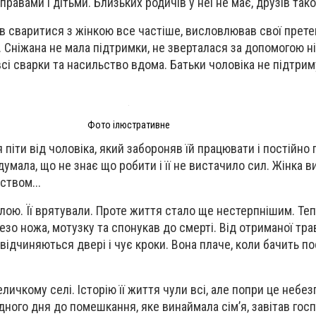
равами і дітьми. Близьких родичів у неї не має, друзів так
в сваритися з жінкою все частіше, висловлював свої претен
 Сніжана не мала підтримки, не зверталася за допомогою ні 
і сварки та насильство вдома. Батьки чоловіка не підтри
Фото ілюстративне
піти від чоловіка, який забороняв їй працювати і постійно
умала, що не знає що робити і її не вистачило сил. Жінка 
ством...
ою. Її врятували. Проте життя стало ще нестерпнішим. Те
лезо ножа, мотузку та спонукав до смерті. Від отриманої тр
відчиняються двері і чує кроки. Вона плаче, коли бачить пос
ичкому селі. Історію її життя чули всі, але попри це небе
Одного дня до помешкання, яке винаймала сім’я, завітав госп