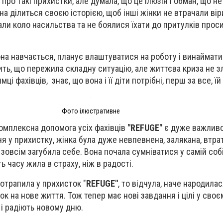
 про такі прихистки, але думала, що це ілюзія і обман, що н
а ділиться своєю історією, щоб інші жінки не втрачали віри 
али коло насильства та не боялися їхати до притулків прос
вона навчається, планує влаштуватися на роботу і винаймат
рить, що пережила складну ситуацію, але життєва криза не зл
і фахівців, знає, що вона і її діти потрібні, перш за все, їй
Фото ілюстративне
омплексна допомога усіх фахівців
"REFUGE"
є дуже важливо
я у прихистку, жінка була дуже невпевнена, залякана, втра
а зовсім загубила себе. Вона почала сумніватися у самій соб
ть часу жила в страху, ніж в радості.
потрапила у прихисток "
REFUGE"
, то відчула, наче народилас
 на нове життя. Тож тепер має нові завдання і цілі у своєм
 і радіють новому дню.