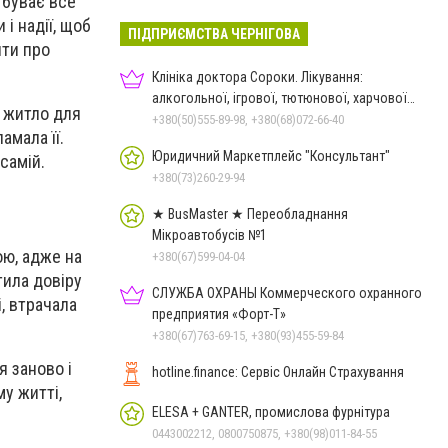
е буває все
і надії, щоб
ПІДПРИЄМСТВА ЧЕРНІГОВА
ити про
Клініка доктора Сороки. Лікування:
алкогольної, ігрової, тютюнової, харчової
и житло для
залежностей, неврозів т
+380(50)555-89-98, +380(68)072-66-40
амала її.
Юридичний Маркетплейс "Консультант"
 самій.
+380(73)260-29-94
★ BusMaster ★ Переобладнання
Мікроавтобусів №1
ю, адже на
+380(67)599-04-04
тила довіру
СЛУЖБА ОХРАНЫ Коммерческого охранного
і, втрачала
предприятия «Форт-Т»
+380(67)763-69-15, +380(93)455-59-84
я заново і
hotline.finance: Сервіс Онлайн Страхування
у житті,
ELESA + GANTER, промислова фурнітура
0443002212, 0800750875, +380(98)011-84-55