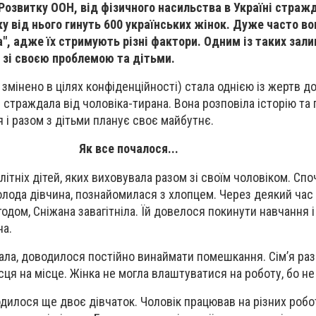
озвитку ООН, від фізичного насильства в Україні стражд
у від нього гинуть 600 українських жінок. Дуже часто в
а", адже їх стримують різні фактори. Одним із таких зал
 зі своєю проблемою та дітьми.
ні змінено в цілях конфіденційності) стала однією із жертв 
в страждала від чоловіка-тирана. Вона розповіла історію та п
я і разом з дітьми планує своє майбутнє.
Як все почалося...
ітніх дітей, яких виховувала разом зі своїм чоловіком. Споч
олода дівчина, познайомилася з хлопцем. Через деякий час
одом, Сніжана завагітніла. Їй довелося покинути навчання 
на.
ала, доводилося постійно винаймати помешкання. Сім’я ра
сця на місце. Жінка не могла влаштуватися на роботу, бо не
дилося ще двоє дівчаток. Чоловік працював на різних робо