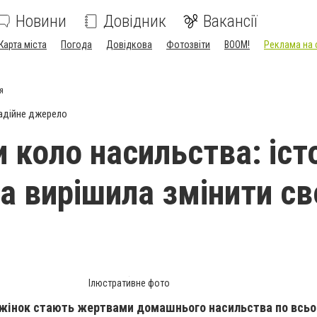
Новини
Довідник
Вакансії
Карта міста
Погода
Довідкова
Фотозвіти
BOOM!
Реклама на 
я
адійне джерело
 коло насильства: іст
ка вирішила змінити св
Ілюстративне фото
жінок стають жертвами домашнього насильства по всьом