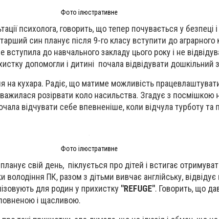
Фото ілюстративне
тації психолога, говорить, що тепер почувається у безпеці і
Старший син планує після 9-го класу вступити до аграрного
е вступила до навчального закладу цього року і не відвіду
хистку допомогли і дитині почала відвідувати дошкільний 
я на кухара. Радіє, що матиме можливість працевлаштувати
 наважилася розірвати коло насильства. Згадує з посмішкою 
 почала відчувати себе впевненіше, коли відчула турботу та 
Фото ілюстративне
планує свій день, піклується про дітей і встигає отримува
и володіння ПК, разом з дітьми вивчає англійську, відвідує
анізовують для родин у прихистку
"REFUGE"
. Говорить, що да
аповненою і щасливою.