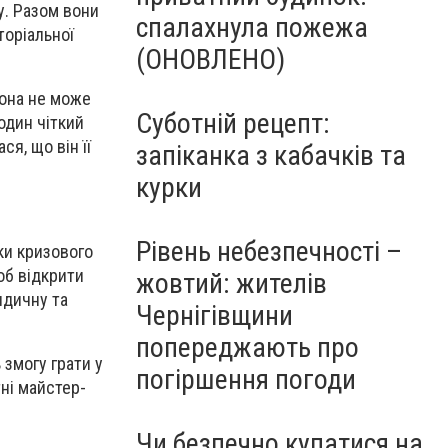
у. Разом вони
спалахнула пожежа
торіальної
(ОНОВЛЕНО)
Вона не може
Суботній рецепт:
один чіткий
я, що він її
запіканка з кабачків та
курки
Рівень небезпечності –
ки кризового
об відкрити
жовтий: жителів
идичну та
Чернігівщини
попереджають про
 змогу грати у
погіршення погоди
тні майстер-
Чи безпечно купатися на