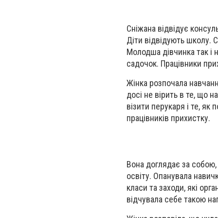
Сніжана відвідує консуль
Діти відвідують школу. 
Молодша дівчинка так і н
садочок. Працівники при
Жінка розпочала навчанн
досі не вірить в те, що
візити перукаря і те, як
працівників прихистку.
Вона доглядає за собою, 
освіту. Опанувала навичк
класи та заходи, які орг
відчувала себе такою н