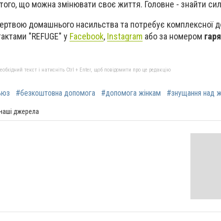
 того, що можна змінювати своє життя. Головне - знайти си
жертвою домашнього насильства та потребує комплексної д
тактами "REFUGE" у
Facebook
,
Instagram
або за номером
гаря
бхідний текст і натисніть Ctrl + Enter, щоб повідомити про це редакцію
ьюз
#безкоштовна допомога
#допомога жінкам
#знущання над ж
 наші джерела