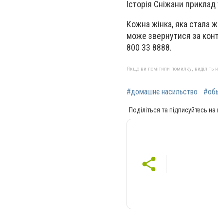
Історія Сніжани приклад
Кожна жінка, яка стала 
може звернутися за кон
800 33 8888.
Якщо ви помітили помилку, виділіть нео
#домашнє насильство
#об
Поділіться та підписуйтесь на