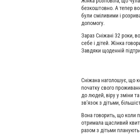
Жінка розповіла, що чула
безкоштовно. А тепер вон
були сміливими і розрив
допомогу.
Зараз Сніжані 32 роки, 
себе і дітей. Жінка гово
Завдяки щоденній підтримц
Сніжана наголошує, що к
початку свого проживанн
до людей, віру у зміни т
зв’язок з дітьми, більшіс
Вона говорить, що коли 
отримала щасливий квиток
разом з дітьми планують