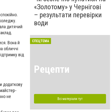
«Золотому» у Чернігові
– результати перевірки
 спокійно.
 коледжу.
води
вала дитячий
заклад.
СПЕЦТЕМА
ся. Вона й
на обличчі
підтримку від
Рецепти
ти додаткову
 майстер-
вно не
Всі матеріали тут