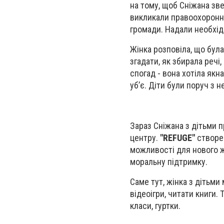
на тому, щоб Сніжана зве
викликали правоохоронні 
громади. Надали необхід
Жінка розповіла, що була
згадати, як збирала речі
спогад - вона хотіла якн
уб’є. Діти були поруч з 
Зараз Сніжана з дітьми 
центру.
"REFUGE"
створен
можливості для нового ж
моральну підтримку.
Саме тут, жінка з дітьми
відеоігри, читати книги.
класи, гуртки.