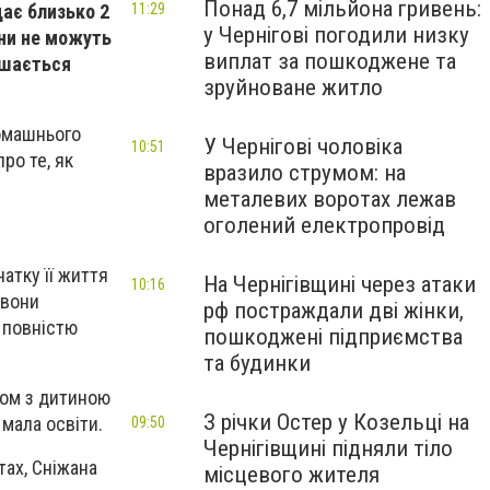
Понад 6,7 мільйона гривень:
ає близько 2
11:29
у Чернігові погодили низку
они не можуть
виплат за пошкоджене та
ишається
зруйноване житло
домашнього
У Чернігові чоловіка
10:51
ро те, як
вразило струмом: на
металевих воротах лежав
оголений електропровід
атку її життя
На Чернігівщині через атаки
10:16
 вони
рф постраждали дві жінки,
і повністю
пошкоджені підприємства
та будинки
зом з дитиною
З річки Остер у Козельці на
 мала освіти.
09:50
Чернігівщині підняли тіло
тах, Сніжана
місцевого жителя