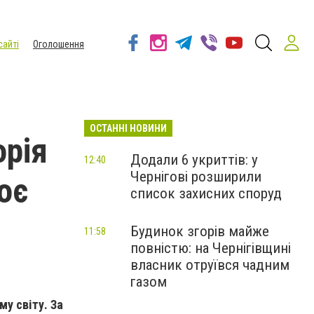
сайті
Оголошення
ОСТАННІ НОВИНИ
орія
Додали 6 укриттів: у
12:40
Чернігові розширили
оє
список захисних споруд
Будинок згорів майже
11:58
повністю: на Чернігівщині
власник отруївся чадним
газом
у світу. За