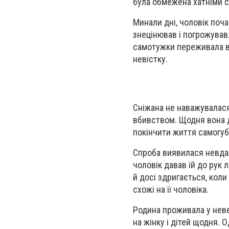
була обмежена хатніми сп
Минали дні, чоловік поча
знецінював і погрожував.
самотужки переживала вс
невістку.
Сніжана не наважувалася 
вбивством. Щодня вона д
покінчити життя самогуб
Спроба виявилася невдал
чоловік давав їй до рук 
й досі здригається, коли 
схожі на її чоловіка.
Родина проживала у невел
на жінку і дітей щодня. 