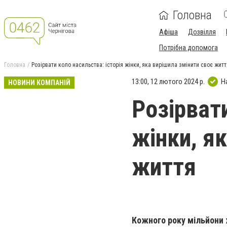
Головна
Афіша
Дозвілля
Потрібна допомога
Головна
Розірвати коло насильства: історія жінки, яка вирішила змінити своє житт
13:00, 12 лютого 2024 р.
Н
НОВИНИ КОМПАНІЙ
Розірвати
жінки, я
життя
Кожного року мільйони 