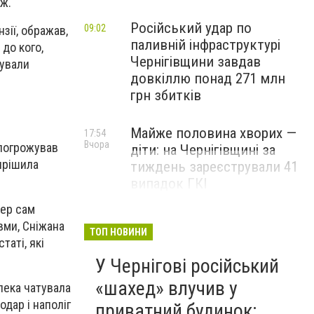
ож.
Російський удар по
09:02
зії, ображав,
паливній інфраструктурі
до кого,
Чернігівщини завдав
мували
довкіллю понад 271 млн
грн збитків
Майже половина хворих —
17:54
Вчора
 погрожував
діти: на Чернігівщині за
вирішила
тиждень зареєстрували 41
випадок ГКІ
пер сам
авми, Сніжана
ТОП НОВИНИ
таті, які
У Чернігові російський
«шахед» влучив у
зпека чатувала
одар і наполіг
приватний будинок: