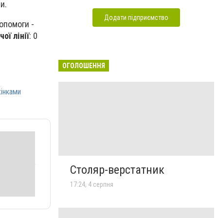
ли.
Додати підприємство
опомоги -
чої лінії
: 0
ОГОЛОШЕННЯ
інками
Столяр-верстатник
17:24, 4 серпня