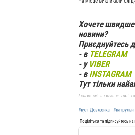
На місце викликали слід
Хочете швидше 
новини?
Приєднуйтесь д
- в
TELEGRAM
- у
VIBER
- в
INSTAGRAM
Тут тільки найак
Якщо ви помітили помилку, виділіть нео
#вул. Довженка
#патрульні
Поділіться та підписуйтесь на