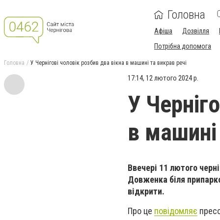
Головна
Афіша
Дозвілля
Потрібна допомога
Головна
У Чернігові чоловік розбив два вікна в машині та викрав речі
17:14, 12 лютого 2024 р.
У Черніго
в машині 
Ввечері 11 лютого черн
Довженка біля припарко
відкрити.
Про це
повідомляє
пресс