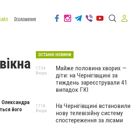
сайті
Оголошення
ОСТАННІ НОВИНИ
 вікна
Майже половина хворих —
17:54
Вчора
діти: на Чернігівщині за
тиждень зареєстрували 41
випадок ГКІ
і Олександра
На Чернігівщині встановили
17:18
ться його
Вчора
нову телевізійну систему
спостереження за лісами