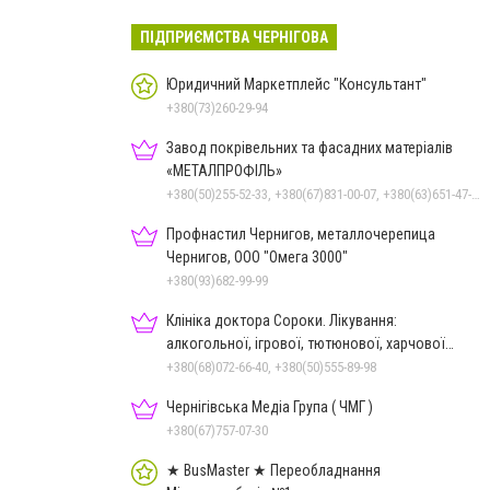
ПІДПРИЄМСТВА ЧЕРНІГОВА
Юридичний Маркетплейс "Консультант"
+380(73)260-29-94
Завод покрівельних та фасадних матеріалів
«МЕТАЛПРОФІЛЬ»
+380(50)255-52-33, +380(67)831-00-07, +380(63)651-47-33
Профнастил Чернигов, металлочерепица
Чернигов, ООО "Омега 3000"
+380(93)682-99-99
Клініка доктора Сороки. Лікування:
алкогольної, ігрової, тютюнової, харчової
залежностей, неврозів т
+380(68)072-66-40, +380(50)555-89-98
Чернігівська Медіа Група ( ЧМГ )
+380(67)757-07-30
★ BusMaster ★ Переобладнання