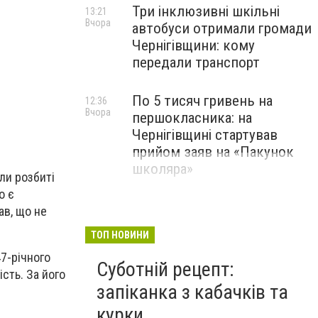
Три інклюзивні шкільні
13:21
Вчора
автобуси отримали громади
Чернігівщини: кому
передали транспорт
По 5 тисяч гривень на
12:36
Вчора
першокласника: на
Чернігівщині стартував
прийом заяв на «Пакунок
школяра»
ли розбиті
о є
ав, що не
ТОП НОВИНИ
47-річного
Суботній рецепт:
ість. За його
запіканка з кабачків та
курки