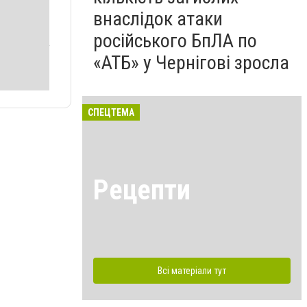
внаслідок атаки
російського БпЛА по
«АТБ» у Чернігові зросла
СПЕЦТЕМА
Рецепти
Всі матеріали тут