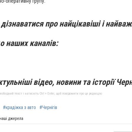
чо-оперативну групу.
дізнаватися про найцікавіші і найваж
о наших каналів:
тульніші відео, новини та історії Черн
бхідний текст і натисніть Ctrl + Enter, щоб повідомити про це редакцію
#крадіжка з авто
#Чернігів
 наші джерела