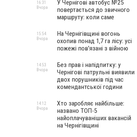
У Чернігові автобус №25
16:31
Вчора
повертається до звичного
маршруту: коли саме
На Чернігівщині вогонь
15:54
Вчора
охопив понад 1,7 га лісу: усі
пожежі пов'язані з війною
Без прав і напідпитку: у
14:53
Вчора
Чернігові патрульні виявили
двох порушників під час
комендантської години
Хто заробляє найбільше:
14:12
Вчора
названо ТОП-5
найоплачуваніших вакансій
на Чернігівщині