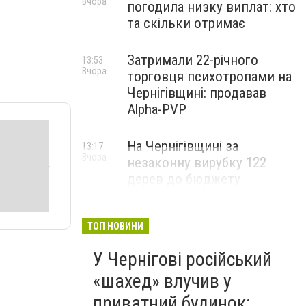
Вчора
погодила низку виплат: хто
та скільки отримає
Затримали 22-річного
13:53
Вчора
торговця психотропами на
Чернігівщині: продавав
Alpha-PVP
На Чернігівщині за
13:17
Вчора
незаконну вирубку 122
дерев до бюджету
сплатили понад 3 млн грн
ТОП НОВИНИ
У Чернігові російський
«шахед» влучив у
приватний будинок: