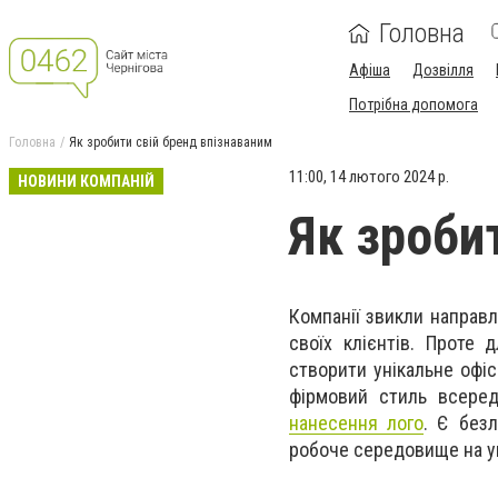
Головна
Афіша
Дозвілля
Потрібна допомога
Головна
Як зробити свій бренд впізнаваним
11:00, 14 лютого 2024 р.
НОВИНИ КОМПАНІЙ
Як зроби
Компанії звикли направл
своїх клієнтів. Проте
створити унікальне офіс
фірмовий стиль всеред
нанесення лого
. Є без
робоче середовище на ун