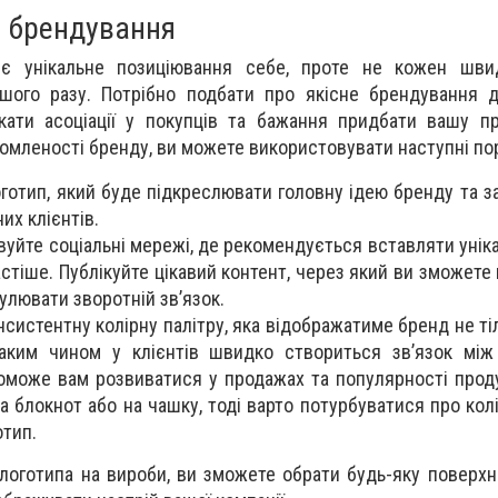
я брендування
є унікальне позиціювання себе, проте не кожен шви
ршого разу. Потрібно подбати про якісне брендування 
ати асоціації у покупців та бажання придбати вашу пр
домленості бренду, ви можете використовувати наступні по
оготип, який буде підкреслювати головну ідею бренду та з
них клієнтів.
уйте соціальні мережі, де рекомендується вставляти уніка
астіше. Публікуйте цікавий контент, через який ви зможете
улювати зворотній зв’язок.
систентну колірну палітру, яка відображатиме бренд не ті
Таким чином у клієнтів швидко створиться зв’язок між
оможе вам розвиватися у продажах та популярності проду
а блокнот або на чашку, тоді варто потурбуватися про кол
отип.
оготипа на вироби, ви зможете обрати будь-яку поверх