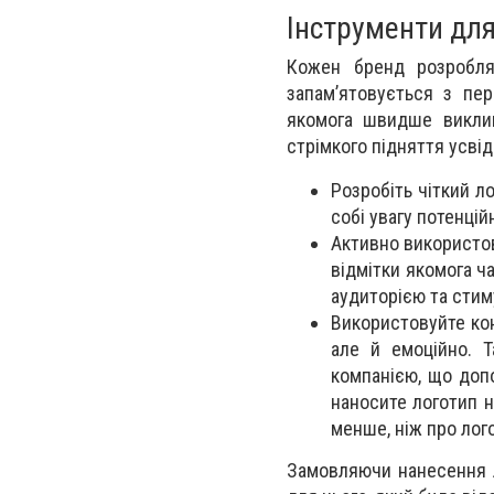
Інструменти дл
Кожен бренд розробля
запам’ятовується з пе
якомога швидше виклик
стрімкого підняття усві
Розробіть чіткий л
собі увагу потенцій
Активно використов
відмітки якомога ч
аудиторією та стим
Використовуйте кон
але й емоційно. 
компанією, що доп
наносите логотип н
менше, ніж про лог
Замовляючи нанесення л