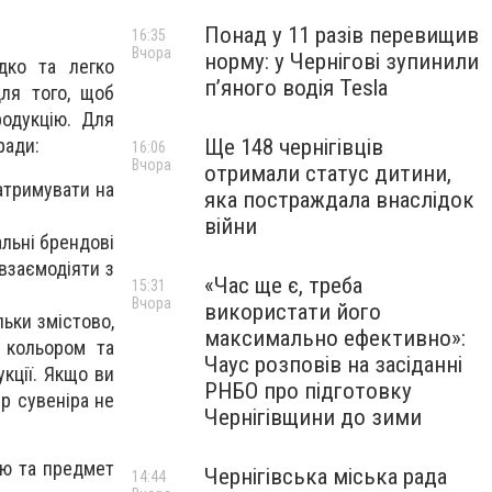
Понад у 11 разів перевищив
16:35
Вчора
норму: у Чернігові зупинили
дко та легко
пʼяного водія Tesla
для того, щоб
одукцію. Для
Ще 148 чернігівців
ради:
16:06
Вчора
отримали статус дитини,
атримувати на
яка постраждала внаслідок
війни
льні брендові
 взаємодіяти з
«Час ще є, треба
15:31
Вчора
використати його
льки змістово,
максимально ефективно»:
 кольором та
Чаус розповів на засіданні
кції. Якщо ви
РНБО про підготовку
ір сувеніра не
Чернігівщини до зими
ню та предмет
Чернігівська міська рада
14:44