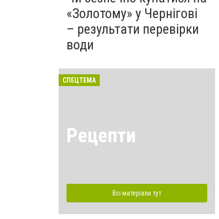
«Золотому» у Чернігові
– результати перевірки
води
СПЕЦТЕМА
Рецепти
Всі матеріали тут