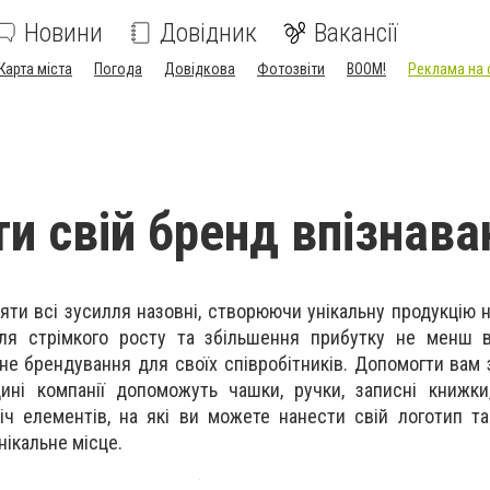
Новини
Довідник
Вакансії
Карта міста
Погода
Довідкова
Фотозвіти
BOOM!
Реклама на 
ти свій бренд впізнав
яти всі зусилля назовні, створюючи унікальну продукцію 
 для стрімкого росту та збільшення прибутку не менш 
не брендування для своїх співробітників. Допомогти вам з
ині компанії допоможуть чашки, ручки, записні книжк
ліч елементів, на які ви можете нанести свій логотип т
ікальне місце.