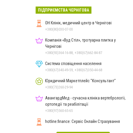
ПІДПРИЄМСТВА ЧЕРНІГОВА
ОН Клінік, медичний центр в Чернігові
+380(80)030-07-00
Компанія «Вуд Стіл», тротуарна плитка у
Чернігові
+380(93)364-16-88, +380(67)662-84-87
Система сповіщення населення
+380(67)340-49-59, +380(67)350-44-68
Юридичний Маркетплейс "Консультант"
+380(73)260-29-94
АвангардМед - сучасна клініка вертебрології,
ортопедії та реабілітації
+380(97)560-65-65
hotline.finance: Сервіс Онлайн Страхування