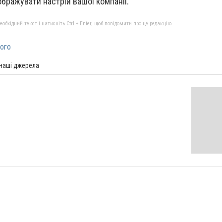
ображувати настрій вашої компанії.
бхідний текст і натисніть Ctrl + Enter, щоб повідомити про це редакцію
лого
 наші джерела