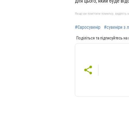
для цього, який буде від
Якщо ви помітили помилку, виділіть нео
#Євросувенір
#сувеніри з 
Поділіться та підписуйтесь на