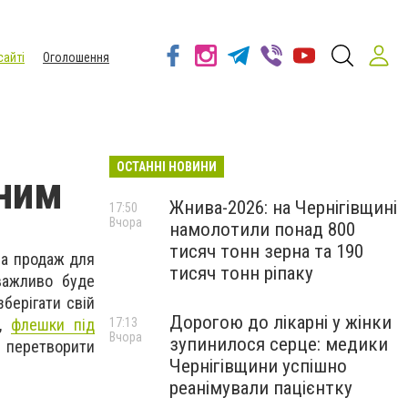
сайті
Оголошення
ОСТАННІ НОВИНИ
аним
Жнива-2026: на Чернігівщині
17:50
Вчора
намолотили понад 800
тисяч тонн зерна та 190
на продаж для
тисяч тонн ріпаку
важливо буде
берігати свій
Дорогою до лікарні у жінки
и,
флешки під
17:13
Вчора
зупинилося серце: медики
а перетворити
Чернігівщини успішно
реанімували пацієнтку