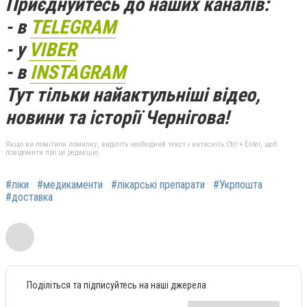
Приєднуйтесь до наших каналів:
- в
TELEGRAM
- у
VIBER
- в
INSTAGRAM
Тут тільки найактульніші відео,
новини та історії Чернігова!
Якщо ви помітили помилку, виділіть необхідний текст і натисніть Ctrl + Enter, щоб
повідомити про це редакцію
#ліки
#медикаменти
#лікарські препарати
#Укрпошта
#доставка
Поділіться та підписуйтесь на наші джерела