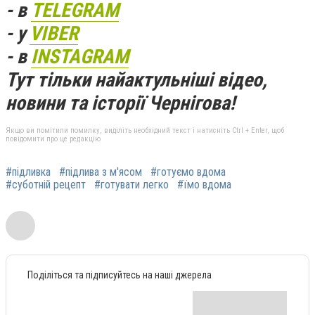
- в
TELEGRAM
- у
VIBER
- в
INSTAGRAM
Тут тільки найактульніші відео,
новини та історії Чернігова!
Якщо ви помітили помилку, виділіть необхідний текст і натисніть Ctrl + Enter, щоб
повідомити про це редакцію
#підливка
#підлива з м'ясом
#готуємо вдома
#суботній рецепт
#готувати легко
#їмо вдома
Поділіться та підписуйтесь на наші джерела