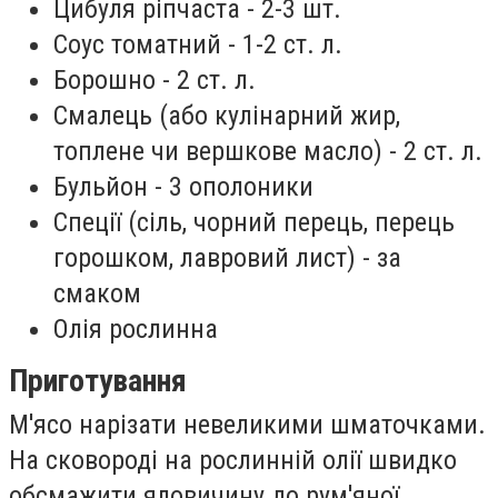
Цибуля ріпчаста - 2-3 шт.
Соус томатний - 1-2 ст. л.
Борошно - 2 ст. л.
Смалець (або кулінарний жир,
топлене чи вершкове масло) - 2 ст. л.
Бульйон - 3 ополоники
Спеції (сіль, чорний перець, перець
горошком, лавровий лист) - за
смаком
Олія рослинна
Приготування
М'ясо нарізати невеликими шматочками.
На сковороді на рослинній олії швидко
обсмажити яловичину до рум'яної