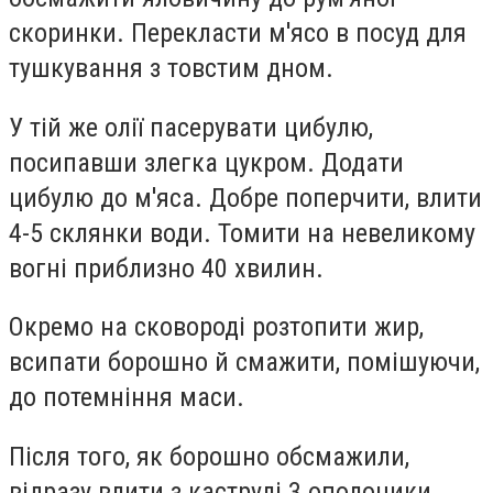
скоринки. Перекласти м'ясо в посуд для
тушкування з товстим дном.
У тій же олії пасерувати цибулю,
посипавши злегка цукром. Додати
цибулю до м'яса. Добре поперчити, влити
4-5 склянки води. Томити на невеликому
вогні приблизно 40 хвилин.
Окремо на сковороді розтопити жир,
всипати борошно й смажити, помішуючи,
до потемніння маси.
Після того, як борошно обсмажили,
відразу влити з каструлі 3 ополоники