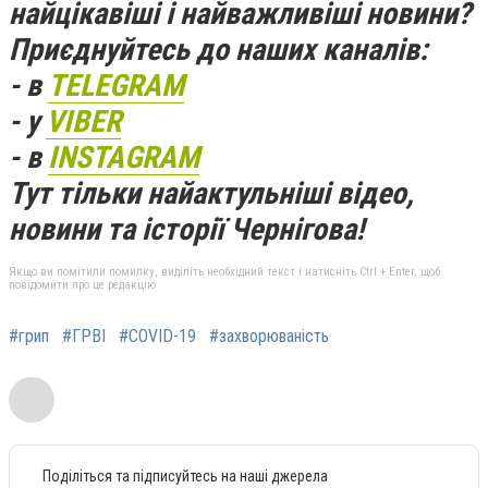
найцікавіші і найважливіші новини?
Приєднуйтесь до наших каналів:
- в
TELEGRAM
- у
VIBER
- в
INSTAGRAM
Тут тільки найактульніші відео,
новини та історії Чернігова!
Якщо ви помітили помилку, виділіть необхідний текст і натисніть Ctrl + Enter, щоб
повідомити про це редакцію
#грип
#ГРВІ
#COVID-19
#захворюваність
Поділіться та підписуйтесь на наші джерела