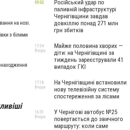
Російський удар по
09:02
паливній інфраструктурі
Чернігівщини завдав
довкіллю понад 271 млн
вання на нозі.
грн збитків
івки з білими
Майже половина хворих —
17:54
Вчора
діти: на Чернігівщині за
тиждень зареєстрували 41
езнаходження
випадок ГКІ
На Чернігівщині встановили
17:18
Вчора
нову телевізійну систему
спостереження за лісами
ливіші
У Чернігові автобус №25
16:31
Вчора
повертається до звичного
маршруту: коли саме