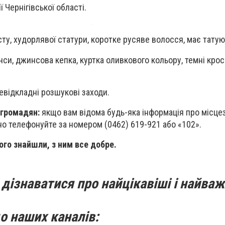
ї Чернігівської області.
ту, худорлявої статури, коротке русяве волосся, має татую
си, джинсова кепка, куртка оливкового кольору, темні крос
евідкладні розшукові заходи.
 громадян:
якщо вам відома будь-яка інформація про місц
но телефонуйте за номером (0462) 619-921 або «102».
ого знайшли, з ним все добре.
дізнаватися про найцікавіші і найваж
о наших каналів: