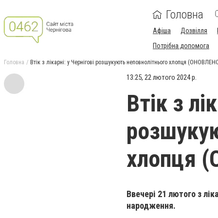
Головна
Афіша
Дозвілля
Потрібна допомога
Головна
Втік з лікарні: у Чернігові розшукують неповнолітнього хлопця (ОНОВЛЕН
13:25, 22 лютого 2024 р.
Втік з лі
розшукую
хлопця 
Ввечері 21 лютого з ліка
народження.