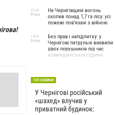
На Чернігівщині вогонь
15:54
Вчора
охопив понад 1,7 га лісу: усі
пожежі пов'язані з війною
ігова!
Без прав і напідпитку: у
14:53
Вчора
Чернігові патрульні виявили
двох порушників під час
комендантської години
ТОП НОВИНИ
У Чернігові російський
«шахед» влучив у
приватний будинок: