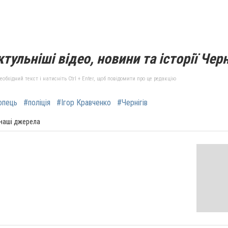
тульніші відео, новини та історії Черн
бхідний текст і натисніть Ctrl + Enter, щоб повідомити про це редакцію
опець
#поліція
#Ігор Кравченко
#Чернігів
 наші джерела