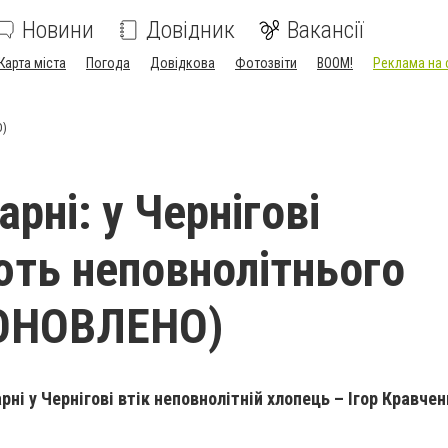
Новини
Довідник
Вакансії
Карта міста
Погода
Довідкова
Фотозвіти
BOOM!
Реклама на 
О)
карні: у Чернігові
ть неповнолітнього
(ОНОВЛЕНО)
рні у Чернігові втік неповнолітній хлопець – Ігор Кравчен