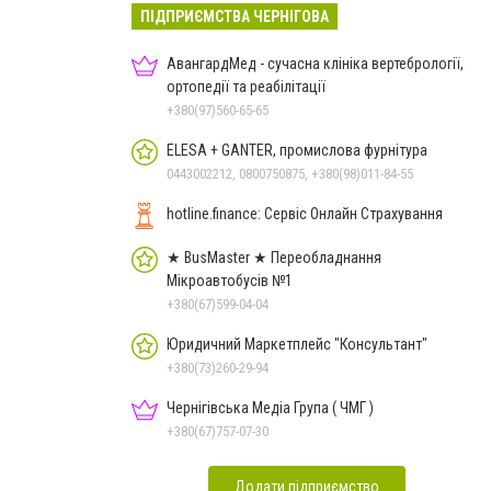
ПІДПРИЄМСТВА ЧЕРНІГОВА
АвангардМед - сучасна клініка вертебрології,
ортопедії та реабілітації
+380(97)560-65-65
ELESA + GANTER, промислова фурнітура
0443002212, 0800750875, +380(98)011-84-55
hotline.finance: Сервіс Онлайн Страхування
★ BusMaster ★ Переобладнання
Мікроавтобусів №1
+380(67)599-04-04
Юридичний Маркетплейс "Консультант"
+380(73)260-29-94
Чернігівська Медіа Група ( ЧМГ )
+380(67)757-07-30
Додати підприємство