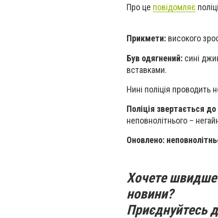
Про це
повідомляє
поліці
Прикмети:
високого зрос
Був одягнений:
сині джин
вставками.
Нині поліція проводить н
Поліція звертається до
неповнолітнього – негай
Оновлено: н
еповнолітнь
Хочете швидше 
новини?
Приєднуйтесь д