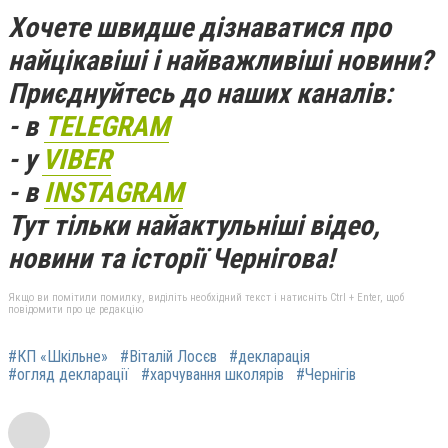
Хочете швидше дізнаватися про
найцікавіші і найважливіші новини?
Приєднуйтесь до наших каналів:
- в
TELEGRAM
- у
VIBER
- в
INSTAGRAM
Тут тільки найактульніші відео,
новини та історії Чернігова!
Якщо ви помітили помилку, виділіть необхідний текст і натисніть Ctrl + Enter, щоб
повідомити про це редакцію
#КП «Шкільне»
#Віталій Лосєв
#декларація
#огляд декларації
#харчування школярів
#Чернігів