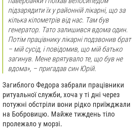
павербанки і поїхав велосипедом
підзарядити їх у районній лікарні, що за
кілька кілометрів від нас. Там був
генератор. Тато залишився вдома один.
Потім працівнику лікарні подзвонив брат
– мій сусід, і повідомив, що мій батько
загинув. Мене врятувало те, що був не
вдома», – пригадав син Юрій.
Загиблого Федора забрали працівники
ритуальної служби, хоча у ті дні через
потужні обстріли вони рідко приїжджали
на Бобровицю. Майже тиждень тіло
пролежало у морзі.