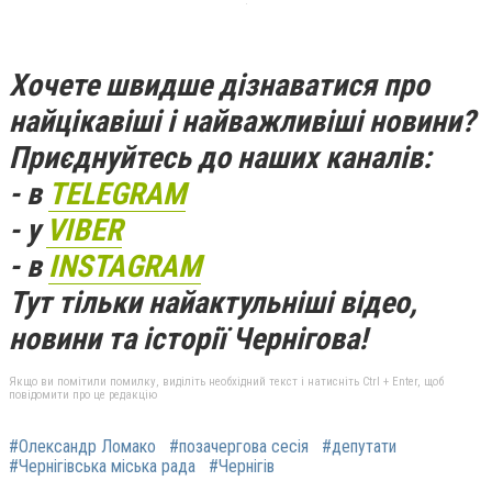
Хочете швидше дізнаватися про
найцікавіші і найважливіші новини?
Приєднуйтесь до наших каналів:
- в
TELEGRAM
- у
VIBER
- в
INSTAGRAM
Тут тільки найактульніші відео,
новини та історії Чернігова!
Якщо ви помітили помилку, виділіть необхідний текст і натисніть Ctrl + Enter, щоб
повідомити про це редакцію
#Олександр Ломако
#позачергова сесія
#депутати
#Чернігівська міська рада
#Чернігів