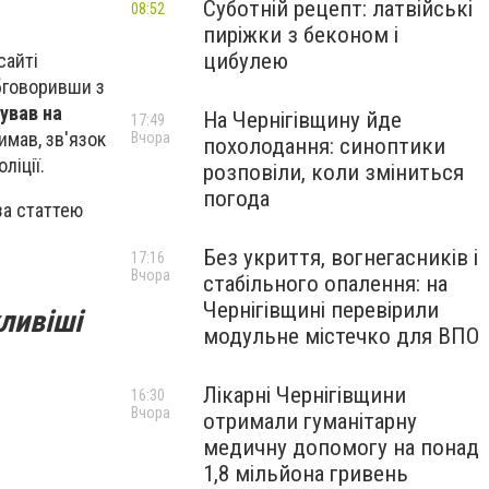
Суботній рецепт: латвійські
08:52
пиріжки з беконом і
цибулею
сайті
бговоривши з
ував на
На Чернігівщину йде
17:49
имав, зв'язок
Вчора
похолодання: синоптики
ліції.
розповіли, коли зміниться
погода
за статтею
Без укриття, вогнегасників і
17:16
Вчора
стабільного опалення: на
Чернігівщині перевірили
ливіші
модульне містечко для ВПО
Лікарні Чернігівщини
16:30
Вчора
отримали гуманітарну
медичну допомогу на понад
1,8 мільйона гривень