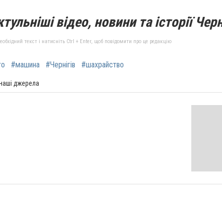
тульніші відео, новини та історії Черн
бхідний текст і натисніть Ctrl + Enter, щоб повідомити про це редакцію
то
#машина
#Чернігів
#шахрайство
 наші джерела