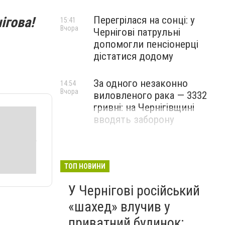
ігова!
Перегрілася на сонці: у
15:41
Вчора
Чернігові патрульні
допомогли пенсіонерці
дістатися додому
За одного незаконно
14:54
Вчора
виловленого рака — 3332
гривні: на Чернігівщині
вводять заборону
ТОП НОВИНИ
У Чернігові російський
«шахед» влучив у
приватний будинок: