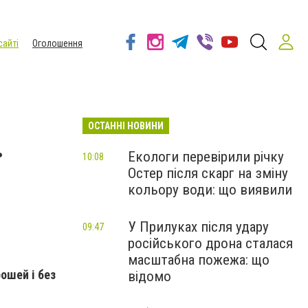
сайті
Оголошення
ОСТАННІ НОВИНИ
.
Екологи перевірили річку
10:08
Остер після скарг на зміну
кольору води: що виявили
У Прилуках після удару
09:47
російського дрона сталася
масштабна пожежа: що
ошей і без
відомо