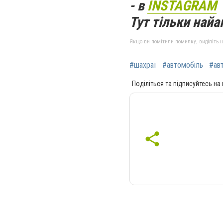
- в
INSTAGRAM
Тут тільки найак
Якщо ви помітили помилку, виділіть нео
#шахраї
#автомобіль
#ав
Поділіться та підписуйтесь на