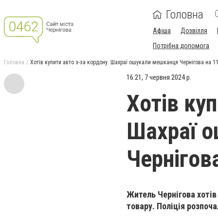
Головна
Афіша
Дозвілля
Потрібна допомога
Головна
Хотів купити авто з-за кордону. Шахраї ошукали мешканця Чернігова на 11
16:21, 7 червня 2024 р.
Хотів куп
Шахраї 
Чернігов
Житель Чернігова хотів 
товару. Поліція розпоч