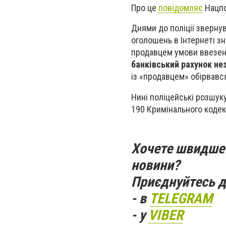
Про це
повідомляє
Нацпол
Днями до поліції зверну
оголошень в Інтернеті з
продавцем умови ввезен
банківський рахунок не
із «продавцем» обірвався
Нині поліцейські розшук
190 Кримінального кодек
Хочете швидше 
новини?
Приєднуйтесь д
- в
TELEGRAM
- у
VIBER