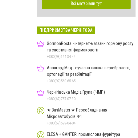
Всі матеріали тут
ПІДПРИЄМСТВА ЧЕРНІГОВА
GormonRosta - інтернет-магазин гормону росту
та спортивної фармакології
+380(93)144-34-44
АвангардМед - сучасна клініка вертебрології,
ортопедії та реабілітації
+380(97)560-65-65
Чернігівська Медіа Група ( ЧМГ )
+380(67)757-07-30
★ BusMaster ★ Переобладнання
Мікроавтобусів №1
+380(67)599-04-04
ELESA + GANTER, промислова фурнітура