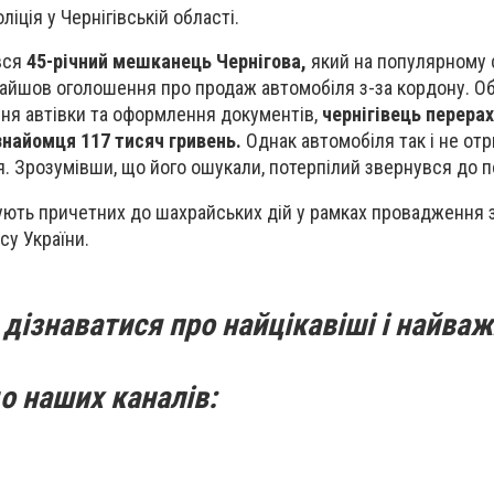
іція у Чернігівській області.
вся
45-річний мешканець Чернігова,
який на популярному 
найшов оголошення про продаж автомобіля з-за кордону. О
ня автівки та оформлення документів,
чернігівець перерах
знайомця 117 тисяч гривень.
Однак автомобіля так і не отр
. Зрозумівши, що його ошукали, потерпілий звернувся до по
ують причетних до шахрайських дій у рамках провадження 
су України.
дізнаватися про найцікавіші і найваж
о наших каналів: