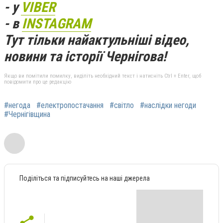
- у
VIBER
- в
INSTAGRAM
Тут тільки найактульніші відео,
новини та історії Чернігова!
Якщо ви помітили помилку, виділіть необхідний текст і натисніть Ctrl + Enter, щоб
повідомити про це редакцію
#негода
#електропостачання
#світло
#наслідки негоди
#Чернігівщина
Поділіться та підписуйтесь на наші джерела