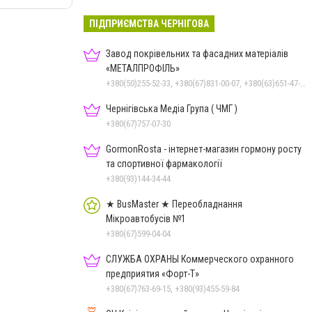
ПІДПРИЄМСТВА ЧЕРНІГОВА
Завод покрівельних та фасадних матеріалів
«МЕТАЛПРОФІЛЬ»
+380(50)255-52-33, +380(67)831-00-07, +380(63)651-47-33
Чернігівська Медіа Група ( ЧМГ )
+380(67)757-07-30
GormonRosta - інтернет-магазин гормону росту
та спортивної фармакології
+380(93)144-34-44
★ BusMaster ★ Переобладнання
Мікроавтобусів №1
+380(67)599-04-04
СЛУЖБА ОХРАНЫ Коммерческого охранного
предприятия «Форт-Т»
+380(67)763-69-15, +380(93)455-59-84