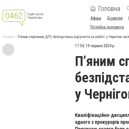
Головна
Афіша
Дозвілля
Потрібна допомога
Головна
П’яним спричинив ДТП, безпідставна відсутність на роботі: у Чернігові зв
17:34, 19 червня 2024 р.
П’яним с
безпідста
у Черніго
Кваліфікаційно-дисципл
одного з прокурорів про
Причиною скарги були а