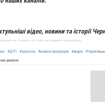
о наших каналів:
тульніші відео, новини та історії Черн
бхідний текст і натисніть Ctrl + Enter, щоб повідомити про це редакцію
шко
#ДТП
#алкоголь
#комісія прокурорів
#аварія
#Чернігівщи
 наші джерела