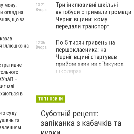
Три інклюзивні шкільні
ву мову.
13:21
Вчора
автобуси отримали громади
и огляд на
Чернігівщини: кому
вняв, що за
передали транспорт
оказав
По 5 тисяч гривень на
12:36
ій Іллюшко на
Вчора
першокласника: на
Чернігівщині стартував
прийом заяв на «Пакунок
істративне
школяра»
гольного
 КУпАП –
игналі
ухаються в
ТОП НОВИНИ
Суботній рецепт:
го суду
ушень та
запіканка з кабачків та
бавленням
курки