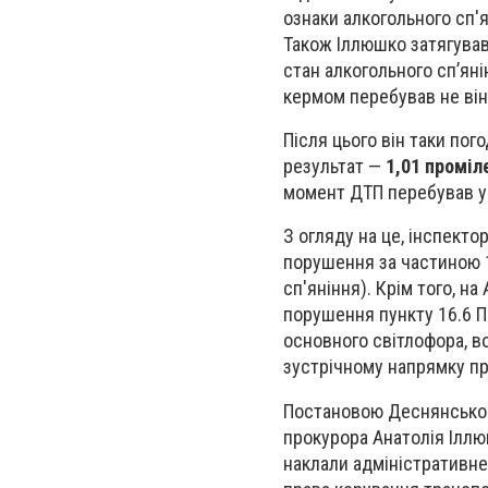
ознаки алкогольного сп'я
Також Іллюшко затягував
стан алкогольного сп’яні
кермом перебував не він
Після цього він таки пог
результат —
1,01 проміл
момент ДТП перебував у 
З огляду на це, інспекто
порушення за частиною 1
сп'яніння). Крім того, н
порушення пункту 16.6 П
основного світлофора, в
зустрічному напрямку пр
Постановою Деснянського
прокурора Анатолія Іллю
наклали адміністративне