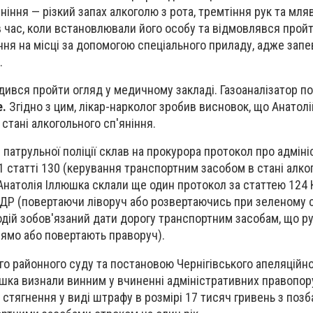
ніння — різкий запах алкоголю з рота, тремтіння рук та мля
 час, коли встановлювали його особу та відмовлявся пройт
ння на місці за допомогою спеціального приладу, адже запе
.
одився пройти огляд у медичному закладі. Газоаналізатор п
е.
Згідно з цим, лікар-нарколог зробив висновок, що Анатол
стані алкогольного сп'яніння.
р патрульної поліції склав на прокурора протокол про адмін
 статті 130 (керування транспортним засобом в стані алко
а Анатолія Іллюшка склали ще один протокол за статтею 124
ДР (повертаючи ліворуч або розвертаючись при зеленому с
одій зобов'язаний дати дорогу транспортним засобам, що р
ямо або повертають праворуч).
 районного суду та постановою Чернігівського апеляційно
шка визнали винним у вчиненні адміністративних правопор
 стягнення у виді штрафу в розмірі 17 тисяч гривень з поз