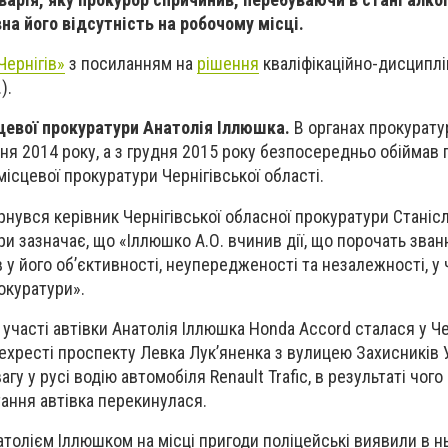
вна його відсутність на робочому місці.
Чернігів»
з посиланням на
рішення
кваліфікаційно-дисциплін
).
цевої прокуратури Анатолія Іллюшка.
В органах прокурату
ня 2014 року, а з грудня 2015 року безпосередньо обіймав
місцевої прокуратури Чернігівської області.
ернувся керівник Чернігівської обласної прокуратури Станіс
ри зазначає, що «Іллюшко А.О. вчинив дії, що порочать зван
у його об’єктивності, неупередженості та незалежності, у 
окуратури».
а участі автівки Анатолія Іллюшка Honda Accord сталася у Че
ехресті проспекту Левка Лук’яненка з вулицею Захисників У
гу у русі водію автомобіля Renault Trafic, в результаті чого
тання автівка перекинулася.
атолієм Іллюшком на місці пригоди поліцейські виявили в нь