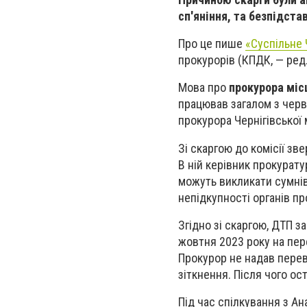
сп'яніння, та безпідста
Про це пише
«Суспільне 
прокурорів (КПДК, — ред.
Мова про
прокурора міс
працював загалом з черв
прокурора Чернігівської 
Зі скаргою до комісії зв
В ній керівник прокурату
можуть викликати сумнів 
непідкупності органів пр
Згідно зі скаргою, ДТП з
жовтня 2023 року на пер
Прокурор не надав перева
зіткнення. Після чого ос
Під час спілкування з Ан