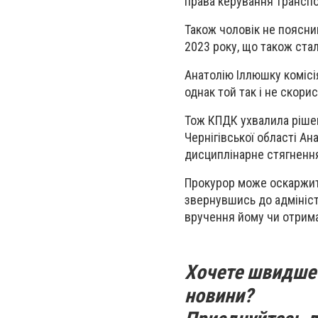
права керування транспо
Також чоловік не пояснив
2023 року, що також ста
Анатолію Іллюшку комісія
однак той так і не скор
Тож КПДК ухвалила рішен
Чернігівської області Ан
дисциплінарне стягнення
Прокурор може оскаржит
звернувшись до адмініст
вручення йому чи отрима
Хочете швидше 
новини?