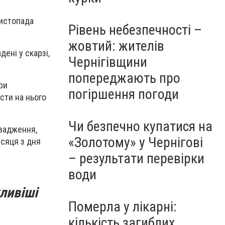
листопада
Рівень небезпечності –
жовтий: жителів
ені у скарзі,
Чернігівщини
попереджають про
ри
погіршення погоди
сти на нього
Чи безпечно купатися на
вадження,
«Золотому» у Чернігові
ісяця з дня
– результати перевірки
води
ливіші
Померла у лікарні:
кількість загиблих