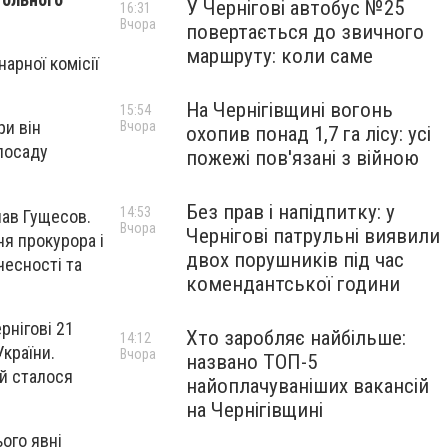
У Чернігові автобус №25
16:31
Вчора
повертається до звичного
маршруту: коли саме
арної комісії
На Чернігівщині вогонь
15:54
ри він
Вчора
охопив понад 1,7 га лісу: усі
 посаду
пожежі пов'язані з війною
Без прав і напідпитку: у
14:53
лав Гущесов.
Вчора
Чернігові патрульні виявили
ня прокурора і
двох порушників під час
чесності та
комендантської години
рнігові 21
Хто заробляє найбільше:
14:12
країни.
Вчора
названо ТОП-5
 й сталося
найоплачуваніших вакансій
на Чернігівщині
ого явні