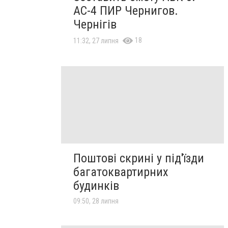
АС-4 ПИР Чернигов.
Чернігів
18
11:32, 27 липня
Поштові скрині у під'їзди
багатоквартирних
будинків
09:50, 28 липня