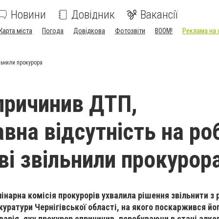
Новини
Довідник
Вакансії
Карта міста
Погода
Довідкова
Фотозвіти
BOOM!
Реклама на 
ільнили прокурора
причинив ДТП,
вна відсутність на роб
ві звільнили прокурор
інарна комісія прокурорів ухвалила рішення звільнити з 
куратури Чернігівської області, на якого поскаржився йог
варія, яку прокурор спричинив, перебуваючи в стані алко