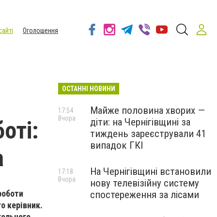
сайті
Оголошення
ОСТАННІ НОВИНИ
Майже половина хворих —
17:54
Вчора
діти: на Чернігівщині за
оті:
тиждень зареєстрували 41
випадок ГКІ
а
На Чернігівщині встановили
17:18
Вчора
нову телевізійну систему
роботи
спостереження за лісами
о керівник.
гольного