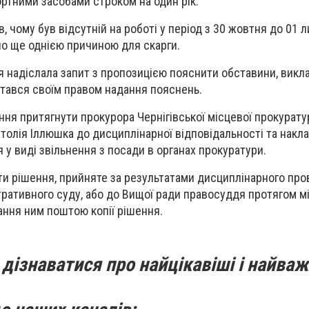
ртними засобами строком на один рік.
, чому був відсутній на роботі у період з 30 жовтня до 01 
ло ще однією причиною для скарги.
 надіслала запит з пропозицією пояснити обставини, виклад
истався своїм правом надання пояснень.
ня притягнути прокурора Чернігівської місцевої прокурату
атолія Іллюшка до дисциплінарної відповідальності та накла
 у виді звільнення з посади в органах прокуратури.
и рішення, прийняте за результатами дисциплінарного про
ративного суду, або до Вищої ради правосуддя протягом м
ння ним поштою копії рішення.
дізнаватися про найцікавіші і найваж