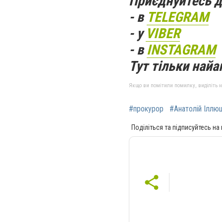
Приєднуйтесь д
- в
TELEGRAM
- у
VIBER
- в
INSTAGRAM
Тут тільки найак
Якщо ви помітили помилку, виділіть нео
#прокурор
#Анатолій Іллю
Поділіться та підписуйтесь на