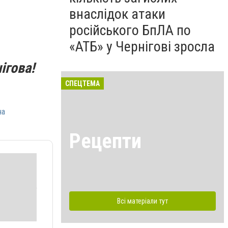
внаслідок атаки
російського БпЛА по
«АТБ» у Чернігові зросла
ігова!
СПЕЦТЕМА
на
Рецепти
Всі матеріали тут