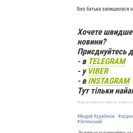
Без батька залишилася н
Хочете швидше 
новини?
Приєднуйтесь д
- в
TELEGRAM
- у
VIBER
- в
INSTAGRAM
Тут тільки найак
Якщо ви помітили помилку, виділіть нео
#Андрій Кудабеков
#орден
#Зеленський
Поділіться та підписуйтесь на