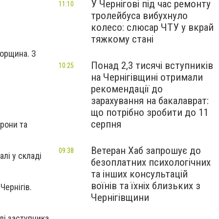
У Чернігові під час ремонту
11:10
тролейбуса вибухнуло
колесо: слюсар ЧТУ у вкрай
тяжкому стані
горщина. З
Понад 2,3 тисячі вступників
10:25
на Чернігівщині отримали
рекомендації до
зарахування на бакалаврат:
що потрібно зробити до 11
серпня
орони та
Ветеран Хаб запрошує до
09:38
алі у складі
безоплатних психологічних
та інших консультацій
воїнів та їхніх близьких з
Чернігів.
Чернігівщини
ді заступника