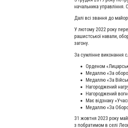
начальника управління. 
Далі всі звання до майо
У лютому 2022 року пере
рашистської навали, обор
загону.
За сумлінне виконання с
Орденом «Лицарськ
Медаллю «За оборо
Медаллю «За Військ
Нагороджений нагр
Нагороджений вогн
Має відзнаку «Учас
Медаллю «За Оборо
31 жовтня 2023 року май
з побратимом в селі Леон