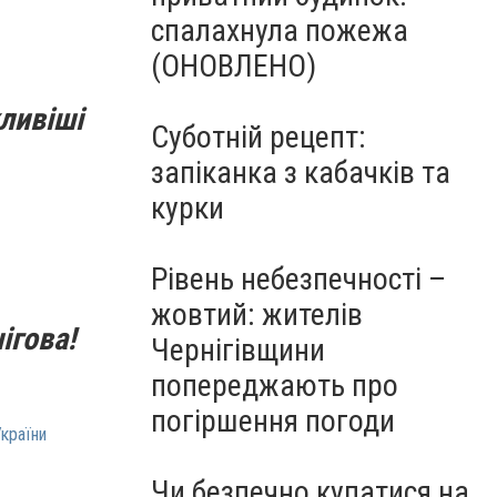
спалахнула пожежа
(ОНОВЛЕНО)
ливіші
Суботній рецепт:
запіканка з кабачків та
курки
Рівень небезпечності –
жовтий: жителів
ігова!
Чернігівщини
попереджають про
погіршення погоди
країни
Чи безпечно купатися на