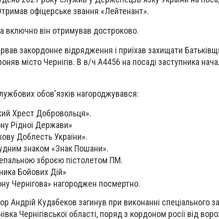
Отримав офіцерське звання «Лейтенант».
ра включно він отримував достроково.
рвав закордонне відрядження і приїхав захищати Батьківщ
оняв місто Чернігів. В в/ч А4456 на посаді заступника нач
лужбових обов'язків нагороджувався:
ий Хрест Добровольця».
ну Рідної Держави»
ову Доблесть України».
удним знаком «Знак Пошани».
епальною зброєю пістолетом ПМ.
ника Бойових Дій»
ну Чернігова» нагороджен посмертно.
ор Андрій Кудабеков загинув при виконанні спеціального з
івка Чернігівської області, поряд з кордоном росії від воро