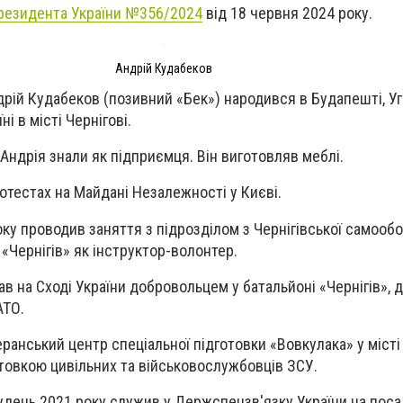
Президента України №356/2024
від 18 червня 2024 року.
Андрій Кудабеков
дрій Кудабеков (позивний «Бек») народився в Будапешті, У
і в місті Чернігові.
 Андрія знали як підприємця. Він виготовляв меблі.
отестах на Майдані Незалежності у Києві.
оку проводив заняття з підрозділом з Чернігівської самооб
«Чернігів» як інструктор-волонтер.
в на Сході України добровольцем у батальйоні «Чернігів», д
АТО.
ранський центр спеціальної підготовки «Вовкулака» у місті 
товкою цивільних та військовослужбовців ЗСУ.
рудень 2021 року служив у Держспецзв'язку України на поса