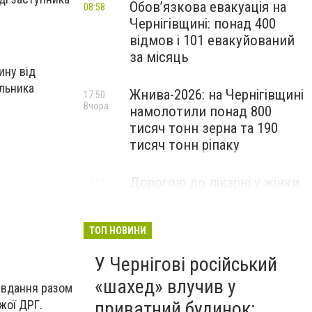
Обов’язкова евакуація на
08:58
Чернігівщині: понад 400
відмов і 101 евакуйований
за місяць
ину від
альника
Жнива-2026: на Чернігівщині
17:50
Вчора
намолотили понад 800
тисяч тонн зерна та 190
тисяч тонн ріпаку
Дорогою до лікарні у жінки
17:13
Вчора
зупинилося серце: медики
Чернігівщини успішно
реанімували пацієнтку
ТОП НОВИНИ
У Чернігові російський
«шахед» влучив у
авдання разом
жої ДРГ.
приватний будинок: