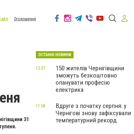
сайті
Оголошення
ОСТАННІ НОВИНИ
150 жителів Чернігівщини
12:37
зможуть безкоштовно
опанувати професію
електрика
пеня
Вдруге з початку серпня: у
11:58
Чернігові знову зафіксували
нігівщини 31
температурний рекорд
тупеня.