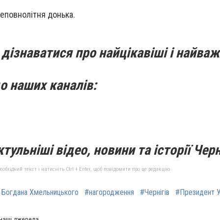
еповнолітня донька.
дізнаватися про найцікавіші і найваж
о наших каналів:
тульніші відео, новини та історії Черн
бхідний текст і натисніть Ctrl + Enter, щоб повідомити про це редакцію
 Богдана Хмельницького
#нагородження
#Чернігів
#Президент У
 наші джерела