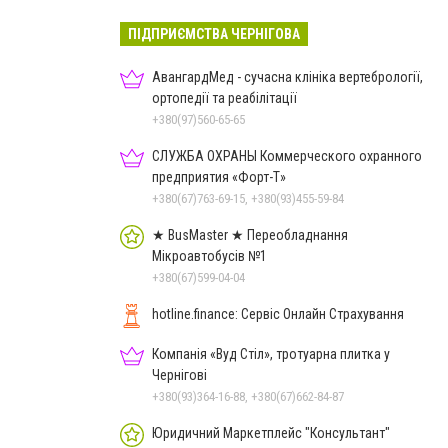
ПІДПРИЄМСТВА ЧЕРНІГОВА
АвангардМед - сучасна клініка вертебрології,
ортопедії та реабілітації
+380(97)560-65-65
СЛУЖБА ОХРАНЫ Коммерческого охранного
предприятия «Форт-Т»
+380(67)763-69-15, +380(93)455-59-84
★ BusMaster ★ Переобладнання
Мікроавтобусів №1
+380(67)599-04-04
hotline.finance: Сервіс Онлайн Страхування
Компанія «Вуд Стіл», тротуарна плитка у
Чернігові
+380(93)364-16-88, +380(67)662-84-87
Юридичний Маркетплейс "Консультант"