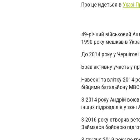
Про це йдеться в
Указі 
49-річний військовий Ан
1990 року мешкав в Україн
До 2014 року у Чернігові
Брав активну участь у пр
Навесні та влітку 2014 р
бійцями батальйону МВС 
З 2014 року Андрій воюва
інших підрозділів у зоні 
3 2016 року створив вете
Займався бойовою підго
З грудня 2019 року по г