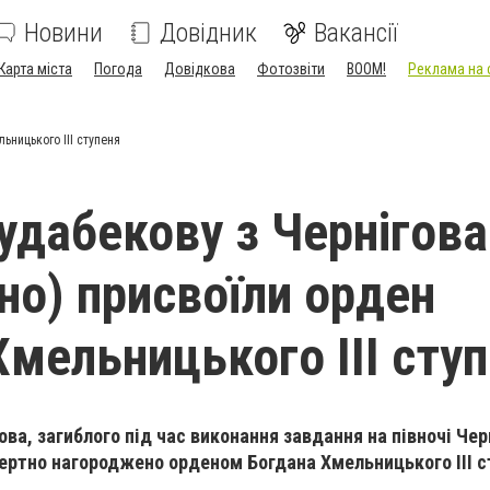
Новини
Довідник
Вакансії
Карта міста
Погода
Довідкова
Фотозвіти
BOOM!
Реклама на 
ьницького ІІІ ступеня
удабекову з Чернігова
но) присвоїли орден
Хмельницького ІІІ сту
ва, загиблого під час виконання завдання на півночі Чер
ертно нагороджено орденом Богдана Хмельницького ІІІ с