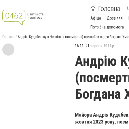
Головна
Афіша
Дозвілля
Потрібна допомога
Головна
Андрію Кудабекову з Чернігова (посмертно) присвоїли орден Богдана Хмел
16:11, 21 червня 2024 р.
Андрію К
(посмерт
Богдана 
Майора Андрія Кудабеко
жовтня 2023 року, посм