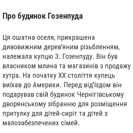
Про будинок Гозенпуда
Ця ошатна оселя, прикрашена
дивовижним дерев'яним різьбленням,
належала купцю З. Гозенпуду. Він був
власником млина та магазинів з продажу
хутра. На початку XX століття купець
виїхав до Америки. Перед від'їздом він
подарував свій будинок Чернігівському
дворянському зібранню для розміщення
притулку для дітей-сиріт та дітей з
малозабезпечених сімей.