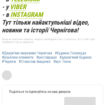
- у
VIBER
- в
INSTAGRAM
Тут тільки найактульніші відео,
новини та історії Чернігова!
Якщо ви помітили помилку, виділіть необхідний текст і натисніть Ctrl + Enter, щоб
повідомити про це редакцію
#Дерев’яне мереживо Чернігова
#будинок Гозенпуда
#різьблені елементи
#реставрація
#дерев’яний будинок
#Чернігів
#Станіслав Іващенко
#вул. Гонча
Поділіться та підписуйтесь на наші джерела