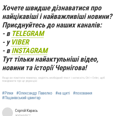
Хочете швидше дізнаватися про
найцікавіші і найважливіші новини?
Приєднуйтесь до наших каналів:
- в
TELEGRAM
- у
VIBER
- в
INSTAGRAM
Тут тільки найактульніші відео,
новини та історії Чернігова!
Якщо ви помітили помилку, виділіть необхідний текст і натисніть Ctrl + Enter, щоб
повідомити про це редакцію
#Ріпки
#Олександр Павелко
#на щиті
#поховання
#Піщанівський цвинтар
Сєргєй Карась
журналіст