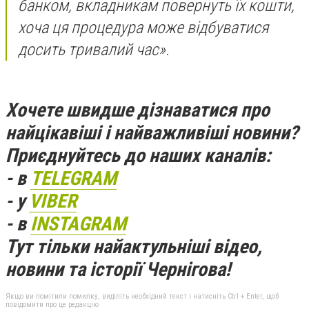
банком, вкладникам повернуть їх кошти,
хоча ця процедура може відбуватися
досить тривалий час».
Хочете швидше дізнаватися про
найцікавіші і найважливіші новини?
Приєднуйтесь до наших каналів:
- в
TELEGRAM
- у
VIBER
- в
INSTAGRAM
Тут тільки найактульніші відео,
новини та історії Чернігова!
Якщо ви помітили помилку, виділіть необхідний текст і натисніть Ctrl + Enter, щоб
повідомити про це редакцію