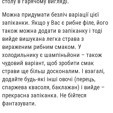
столу в гарячому вигляді.
Можна придумати безліч варіації цієї
запіканки. Якщо у Вас є рибне філе, його
також можна додати в запіканку і тоді
вийде вишукана легка страва з
вираженим рибним смаком. У
холодильнику є шампіньйони – також
чудовий варіант, щоб зробити смак
страви ще більш досконалим. І взагалі,
додайте будь-які інші овочі (перець,
спаржева квасоля, баклажан) і вийде –
прекрасна запіканка. Не бійтеся
фантазувати.