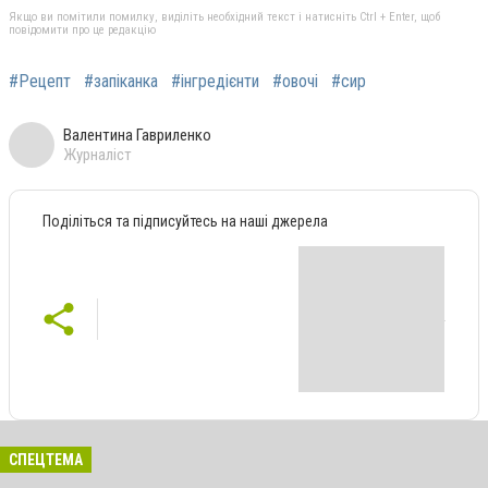
Якщо ви помітили помилку, виділіть необхідний текст і натисніть Ctrl + Enter, щоб
повідомити про це редакцію
#Рецепт
#запіканка
#інгредієнти
#овочі
#сир
Валентина Гавриленко
Журналіст
Поділіться та підписуйтесь на наші джерела
СПЕЦТЕМА